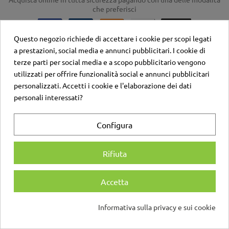
che preferisci
Questo negozio richiede di accettare i cookie per scopi legati
a prestazioni, social media e annunci pubblicitari. I cookie di
terze parti per social media e a scopo pubblicitario vengono
utilizzati per offrire funzionalità social e annunci pubblicitari
Categorie
personalizzati. Accetti i cookie e l'elaborazione dei dati
personali interessati?
Maniglie per porte interne
Maniglie per Porte Scorrevoli
Configura
Maniglie per Finestre
Arredo Bagno
Rifiuta
Casseforti
Ferramenta per Mobili
Accetta
Ferramenta per Porte
Accessori per Porte
Informativa sulla privacy e sui cookie
Accessori per Porte in Vetro
Accessori per Mobili