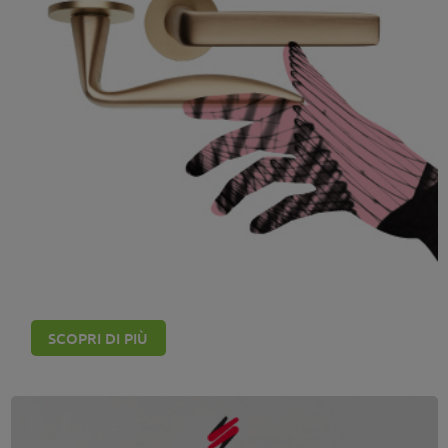
Maniglie DND Handles
SCOPRI DI PIÙ