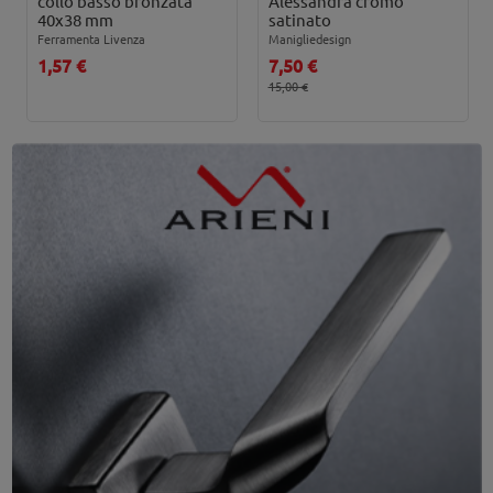
collo basso bronzata
Alessandra cromo
40x38 mm
satinato
Ferramenta Livenza
Manigliedesign
1,57 €
7,50 €
15,00 €