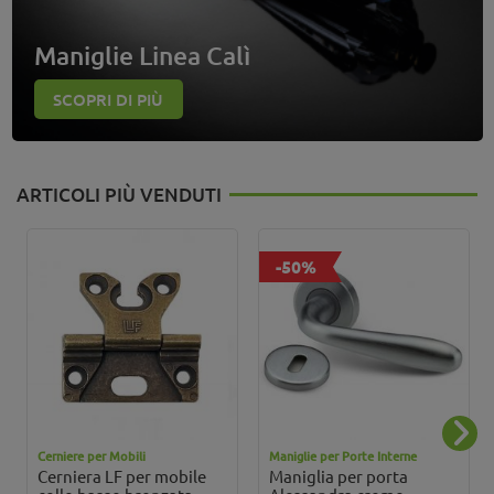
Maniglie Linea Calì
SCOPRI DI PIÙ
ARTICOLI PIÙ VENDUTI
-50%
Cerniere per Mobili
Maniglie per Porte Interne
Cerniera LF per mobile
Maniglia per porta