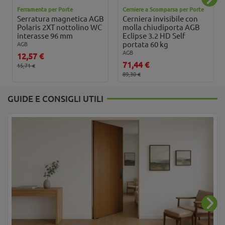
Ferramenta per Porte
Cerniere a Scomparsa per Porte
Serratura magnetica AGB
Cerniera invisibile con
Polaris 2XT nottolino WC
molla chiudiporta AGB
interasse 96 mm
Eclipse 3.2 HD Self
portata 60 kg
AGB
AGB
12,57 €
71,44 €
15,71 €
89,30 €
GUIDE E CONSIGLI UTILI