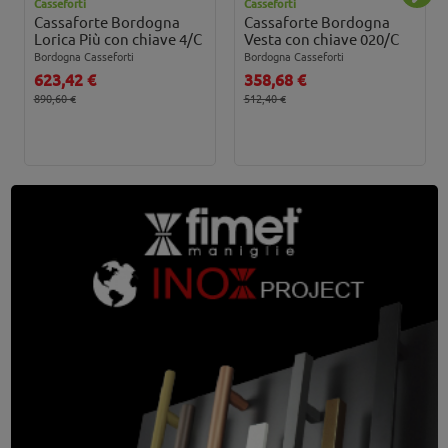
Casseforti
Casseforti
Cassaforte Bordogna
Cassaforte Bordogna
Lorica Più con chiave 4/C
Vesta con chiave 020/C
Bordogna Casseforti
Bordogna Casseforti
623,42 €
358,68 €
890,60 €
512,40 €