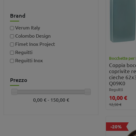
Brand
Verum Italy
Colombo Design
Fimet Inox Project
Reguitti
Bocchette per 
Reguitti Inox
Coppia boc
coprivite r
cieche 62x
Prezzo
Q09K0
Reguitti
10,00 €
0,00 € - 150,00 €
12,50 €
-20%