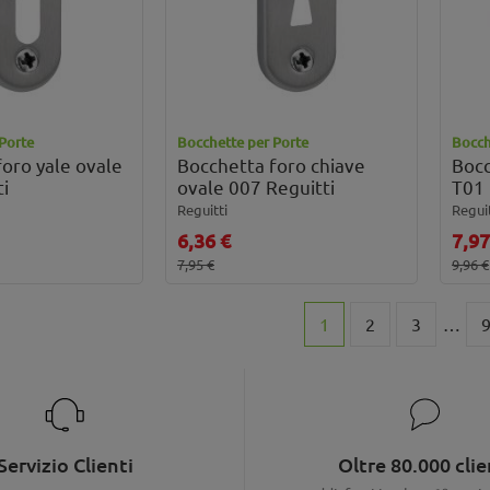
Porte
Bocchette per Porte
Bocch
oro yale ovale
Bocchetta foro chiave
Bocc
i
ovale 007 Reguitti
T01 
Reguitti
Reguit
6,36 €
7,97
7,95 €
9,96 €
1
2
3
…
Servizio Clienti
Oltre 80.000 clie