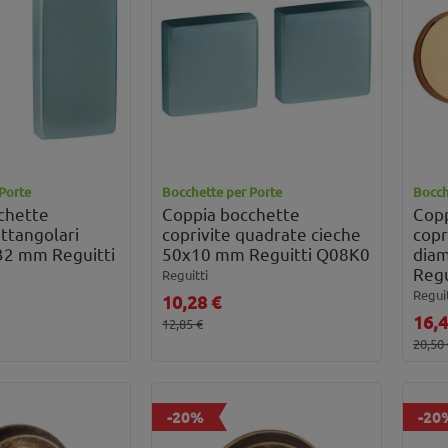
Porte
Bocchette per Porte
Bocch
chette
Coppia bocchette
Copp
ettangolari
coprivite quadrate cieche
copr
32 mm Reguitti
50x10 mm Reguitti Q08K0
dia
Regu
Reguitti
Reguit
10,28 €
16,4
12,85 €
20,50
-20%
-20