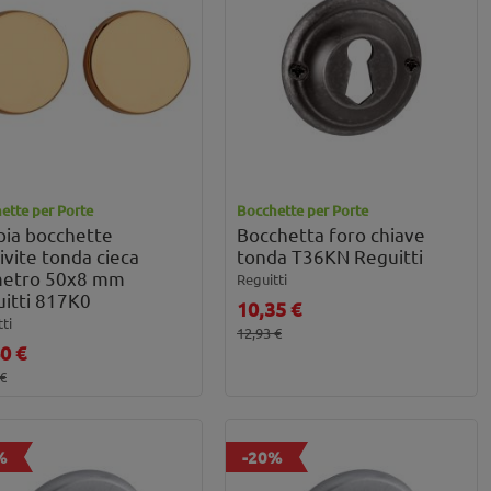
ette per Porte
Bocchette per Porte
ia bocchette
Bocchetta foro chiave
ivite tonda cieca
tonda T36KN Reguitti
metro 50x8 mm
Reguitti
itti 817K0
10,35 €
ti
12,93 €
0 €
 €
%
-20%