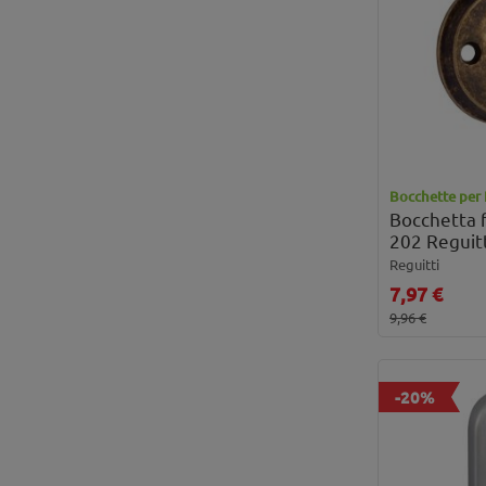
Bocchette per 
Bocchetta 
202 Reguitt
Reguitti
7,97 €
9,96 €
-20%