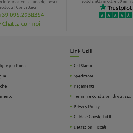
soddisfatti in oltre 60 anni 
o informazioni su uno dei nostri
rodotti? Contattaci!
+39 095.2938354
Chatta con noi
Link Utili
glie per Porte
Chi Siamo
glie
Spedizioni
rche
Pagamenti
damento
Termini e condizioni di utilizzo
Privacy Policy
Guide e Consigli utili
Detrazioni Fiscali