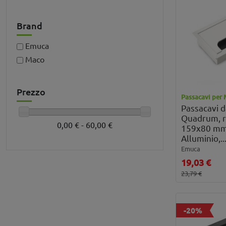
Brand
Emuca
Maco
Prezzo
Passacavi per 
Passacavi 
Quadrum, r
0,00 € - 60,00 €
159x80 mm,
Alluminio,..
Emuca
19,03 €
23,79 €
-20%