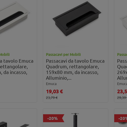
Mobili
Passacavi per Mobili
Passa
da tavolo Emuca
Passacavi da tavolo Emuca
Pass
ettangolare,
Quadrum, rettangolare,
Quad
 da incasso,
159x80 mm, da incasso,
269x
.
Alluminio,...
Allum
Emuca
Emuc
19,03 €
23,5
23,79 €
29,39
-20%
-20