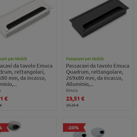
cavi per Mobili
Passacavi per Mobili
acavi da tavolo Emuca
Passacavi da tavolo Emuca
rum, rettangolari,
Quadrum, rettangolare,
80 mm, da incasso,
269x80 mm, da incasso,
inio,...
Alluminio,...
a
Emuca
1 €
23,51 €
 €
29,39 €
%
-20%