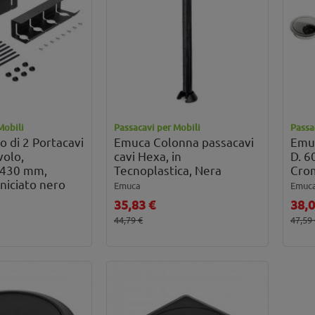
Mobili
Passacavi per Mobili
Passa
 di 2 Portacavi
Emuca Colonna passacavi
Emuc
volo,
cavi Hexa, in
D. 6
 430 mm,
Tecnoplastica, Nera
Crom
rniciato nero
Emuca
Emuc
35,83 €
38,0
44,79 €
47,59