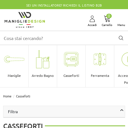
SEI UN INSTALLATORE? RICHIEDI IL LISTINO B2B
0
Accedi
Carrello
Menu
Maniglie
Arredo Bagno
Casseforti
Ferramenta
Access
Po
Home
Casseforti
Filtra
CASSEFORTI