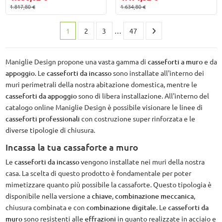
1.817,80 €
1.634,80 €
1
2
3
…
47
Maniglie Design propone una vasta gamma di
casseforti a muro
e da
appoggio
. Le
casseforti da incasso
sono installate all'interno dei
muri perimetrali della nostra abitazione domestica, mentre le
casseforti da appoggio
sono di libera installazione. All'interno del
catalogo online Maniglie Design è possibile visionare le linee di
casseforti professionali
con costruzione super rinforzata e le
diverse tipologie di chiusura.
Incassa la tua cassaforte a muro
Le
casseforti da incasso
vengono installate nei muri della nostra
casa. La scelta di questo prodotto è fondamentale per poter
mimetizzare quanto più possibile la cassaforte. Questo tipologia è
disponibile nella versione a
chiave
,
combinazione meccanica
,
chiusura combinata e con
combinazione digitale
. Le
casseforti da
muro
sono resistenti alle
effrazioni
in quanto realizzate in acciaio e