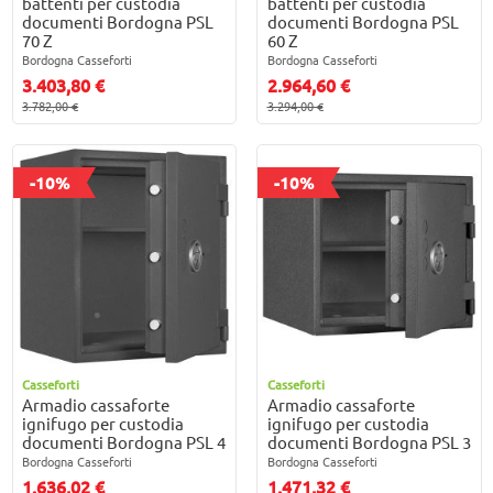
battenti per custodia
battenti per custodia
documenti Bordogna PSL
documenti Bordogna PSL
70 Z
60 Z
Bordogna Casseforti
Bordogna Casseforti
3.403,80 €
2.964,60 €
3.782,00 €
3.294,00 €
-10%
-10%
Casseforti
Casseforti
Armadio cassaforte
Armadio cassaforte
ignifugo per custodia
ignifugo per custodia
documenti Bordogna PSL 4
documenti Bordogna PSL 3
Bordogna Casseforti
Bordogna Casseforti
1.636,02 €
1.471,32 €