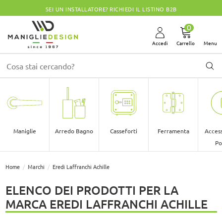
SEI UN INSTALLATORE? RICHIEDI IL LISTINO B2B
0
Accedi
Carrello
Menu
Maniglie
Arredo Bagno
Casseforti
Ferramenta
Access
Po
Home
Marchi
Eredi Laffranchi Achille
ELENCO DEI PRODOTTI PER LA
MARCA EREDI LAFFRANCHI ACHILLE