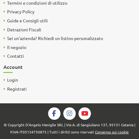
Termini e condizioni di utilizzo
Privacy Policy
Guide e Consigli utili
Detrazioni Fiscali
Sei un'azienda? Richiedi un listino personalizzato
Il negozio
Contatti
Account
Login
Registrati
© Copyright D'Angelo Maniglie SRL | Via A. di Sangiuliano 137, 95131 Catania |
P.IVA IT05134750875 | Tutti i diritti sono riservati
Consenso sui cookie