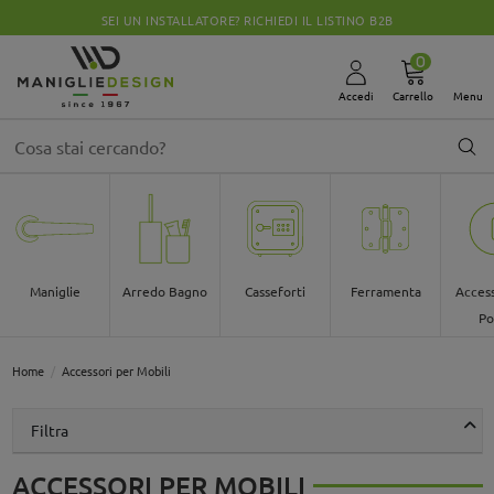
SEI UN INSTALLATORE? RICHIEDI IL LISTINO B2B
0
Accedi
Carrello
Menu
Maniglie
Arredo Bagno
Casseforti
Ferramenta
Access
Po
Home
Accessori per Mobili
Filtra
ACCESSORI PER MOBILI