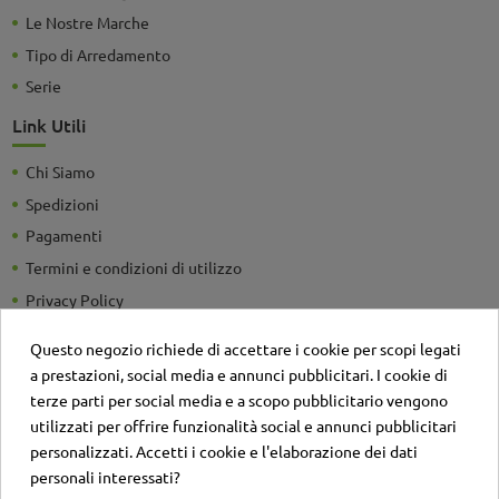
Le Nostre Marche
Tipo di Arredamento
Serie
Link Utili
Chi Siamo
Spedizioni
Pagamenti
Termini e condizioni di utilizzo
Privacy Policy
Guide e Consigli utili
Questo negozio richiede di accettare i cookie per scopi legati
Detrazioni Fiscali
a prestazioni, social media e annunci pubblicitari. I cookie di
Sei un'azienda? Richiedi un listino personalizzato
terze parti per social media e a scopo pubblicitario vengono
utilizzati per offrire funzionalità social e annunci pubblicitari
Il negozio
personalizzati. Accetti i cookie e l'elaborazione dei dati
Contatti
personali interessati?
Account