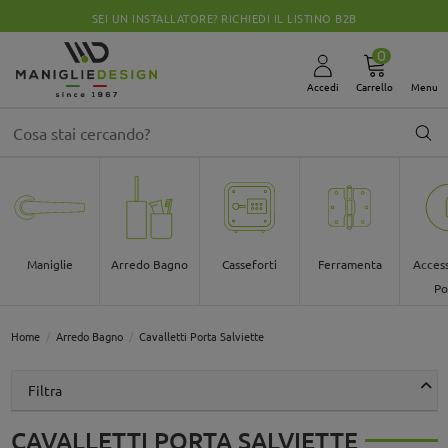
SEI UN INSTALLATORE? RICHIEDI IL LISTINO B2B
0
Accedi
Carrello
Menu
Maniglie
Arredo Bagno
Casseforti
Ferramenta
Access
Po
Home
Arredo Bagno
Cavalletti Porta Salviette
Filtra
CAVALLETTI PORTA SALVIETTE