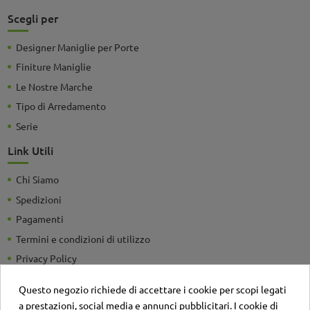
Scegli per
Designer Maniglie per Porte
Finiture Maniglie
Le Nostre Marche
Tipo di Arredamento
Serie
Link Utili
Chi Siamo
Spedizioni
Pagamenti
Termini e condizioni di utilizzo
Privacy Policy
Guide e Consigli utili
Questo negozio richiede di accettare i cookie per scopi legati
Detrazioni Fiscali
a prestazioni, social media e annunci pubblicitari. I cookie di