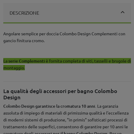
DESCRIZIONE
Angolare semplice per doccia Colombo Design Complementi con
gancio finitura cromo.
La
serie Complementi
è fornita completa di viti, tasselli e brugole di
montaggio.
La qualità degli accessori per bagno Colombo
Design
Colombo Design garantisce la cromatura 10 anni.
La garanzia
assoluta di impiego di materiali di primissima qualità e l'eccellenza
di moderni sistemi di produzione, "in primis" sofisticati processi di
trattamento delle superfici, consentono di garantire per 10 anni le
cromature degli
accessori per il bagno Colombo Design.
Per un