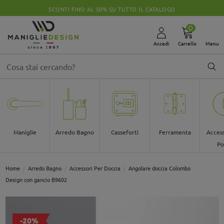
SCONTI FINO AL 50% SU TUTTO IL CATALOGO
0
Accedi
Carrello
Menu
Maniglie
Arredo Bagno
Casseforti
Ferramenta
Access
Po
Home
Arredo Bagno
Accessori Per Doccia
Angolare doccia Colombo
Design con gancio B9602
-20%