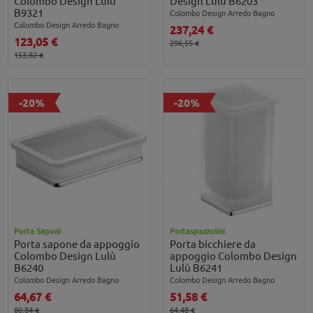
Colombo Design Lulù
Design Lulù B6203
B9321
Colombo Design Arredo Bagno
Colombo Design Arredo Bagno
237,24 €
123,05 €
296,55 €
153,82 €
-20%
-20%
Porta Saponi
Portaspazzolini
Porta sapone da appoggio
Porta bicchiere da
Colombo Design Lulù
appoggio Colombo Design
B6240
Lulù B6241
Colombo Design Arredo Bagno
Colombo Design Arredo Bagno
64,67 €
51,58 €
80,84 €
64,48 €