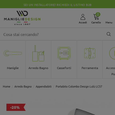
LISTINO B2B
CHIUSI PER FERIE DALLO 08 AL 30
0
Accedi
Carrello
Menu
Maniglie
Arredo Bagno
Casseforti
Ferramenta
Access
Po
Home
Arredo Bagno
Appendiabiti
Portabito Colombo Design Lulù LC57
-20%