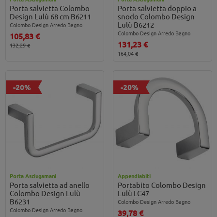
Porta salvietta Colombo
Porta salvietta doppio a
Design Lulù 68 cm B6211
snodo Colombo Design
Lulù B6212
Colombo Design Arredo Bagno
Colombo Design Arredo Bagno
105,83 €
131,23 €
132,29 €
164,04 €
-20%
-20%
Porta Asciugamani
Appendiabiti
Porta salvietta ad anello
Portabito Colombo Design
Colombo Design Lulù
Lulù LC47
B6231
Colombo Design Arredo Bagno
Colombo Design Arredo Bagno
39,78 €