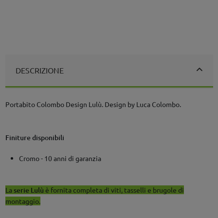
DESCRIZIONE
Portabito Colombo Design Lulù. Design by Luca Colombo.
Finiture disponibili
Cromo - 10 anni di garanzia
La
serie Lulù
è fornita completa di viti, tasselli e brugole di
montaggio.