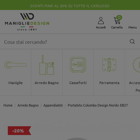
SCONTI FINO AL 50% SU TUTTO IL CATALOGO
0
Accedi
Carrello
Menu
Maniglie
Arredo Bagno
Casseforti
Ferramenta
Access
Po
Home
Arredo Bagno
Appendiabiti
Portabito Colombo Design Nordic EB27
-20%