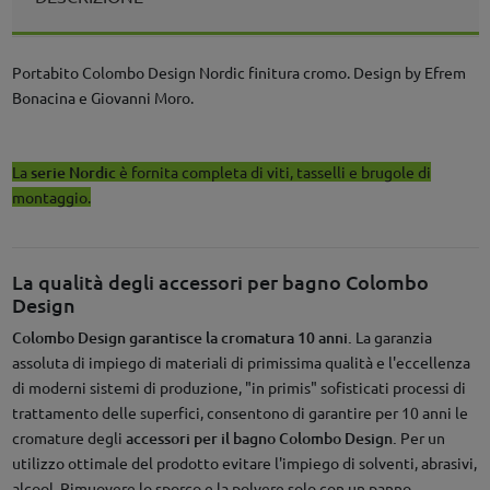
Portabito Colombo Design Nordic finitura cromo. Design by Efrem
Bonacina e Giovanni Moro.
La
serie Nordic
è fornita completa di viti, tasselli e brugole di
montaggio.
La qualità degli accessori per bagno Colombo
Design
Colombo Design garantisce la cromatura 10 anni.
La garanzia
assoluta di impiego di materiali di primissima qualità e l'eccellenza
di moderni sistemi di produzione, "in primis" sofisticati processi di
trattamento delle superfici, consentono di garantire per 10 anni le
cromature degli
accessori per il bagno Colombo Design.
Per un
utilizzo ottimale del prodotto evitare l'impiego di solventi, abrasivi,
alcool. Rimuovere lo sporco e la polvere solo con un panno