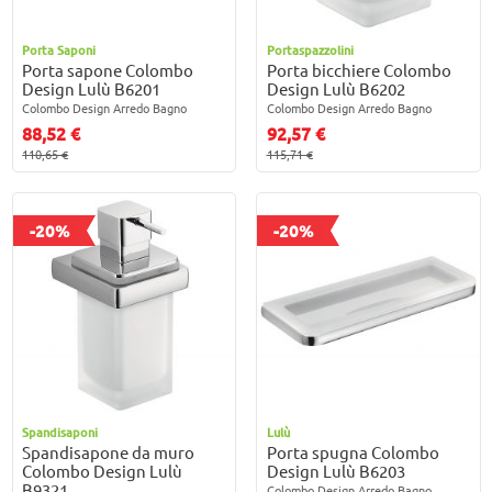
Porta Saponi
Portaspazzolini
Porta sapone Colombo
Porta bicchiere Colombo
Design Lulù B6201
Design Lulù B6202
Colombo Design Arredo Bagno
Colombo Design Arredo Bagno
88,52 €
92,57 €
110,65 €
115,71 €
-20%
-20%
Spandisaponi
Lulù
Spandisapone da muro
Porta spugna Colombo
Colombo Design Lulù
Design Lulù B6203
B9321
Colombo Design Arredo Bagno