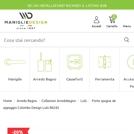
CHIUSI PER FERIE DALLO 08 AL 30 AGOSTO
0
Accedi
Carrello
Menu
Maniglie
Arredo Bagno
Casseforti
Ferramenta
Access
Po
Home
Arredo Bagno
Collezioni Arredobagno
Lulù
Porta spugna da
appoggio Colombo Design Lulù B6242
-20%