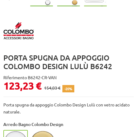
PORTA SPUGNA DA APPOGGIO
COLOMBO DESIGN LULÙ B6242
Riferimento
B6242-CR-VAN
123,23 €
154,03 €
-20%
Porta spugna da appoggio Colombo Design Lulù con vetro acidato
naturale.
Arredo Bagno Colombo Design
Cromo - CR
HPS Gold - HPS/Gold