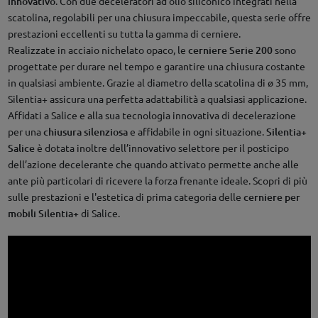
innovativo
. Con due deceleratori ad olio siliconico integrati nella
scatolina, regolabili per una chiusura impeccabile, questa serie offre
prestazioni eccellenti su tutta la gamma di cerniere.
Realizzate in acciaio nichelato opaco, le
cerniere Serie 200
sono
progettate per durare nel tempo e garantire una chiusura costante
in qualsiasi ambiente. Grazie al diametro della scatolina di ø 35 mm,
Silentia+ assicura una perfetta adattabilità a qualsiasi applicazione.
Affidati a Salice e alla sua tecnologia innovativa di decelerazione
per una
chiusura silenziosa
e affidabile in ogni situazione.
Silentia+
Salice
è dotata inoltre dell’innovativo selettore per il posticipo
dell’azione decelerante che quando attivato permette anche alle
ante più particolari di ricevere la forza frenante ideale. Scopri di più
sulle prestazioni e l'estetica di prima categoria delle
cerniere per
mobili Silentia+
di Salice.