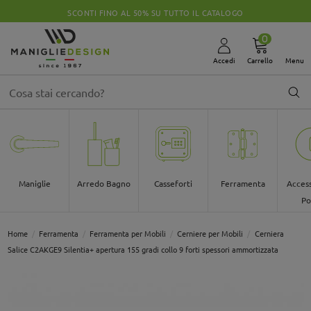
SCONTI FINO AL 50% SU TUTTO IL CATALOGO
0
Accedi
Carrello
Menu
Maniglie
Arredo Bagno
Casseforti
Ferramenta
Access
Po
Home
Ferramenta
Ferramenta per Mobili
Cerniere per Mobili
Cerniera
Salice C2AKGE9 Silentia+ apertura 155 gradi collo 9 forti spessori ammortizzata