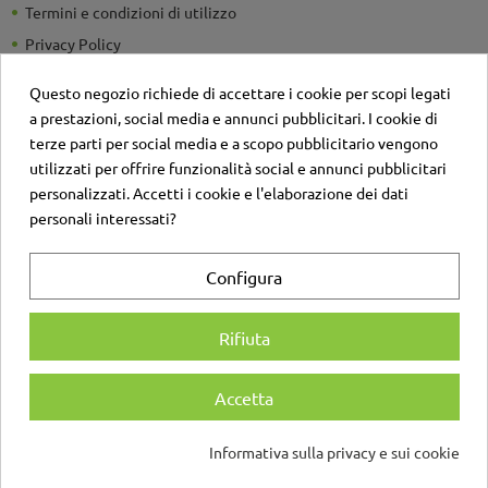
Termini e condizioni di utilizzo
Privacy Policy
Guide e Consigli utili
Questo negozio richiede di accettare i cookie per scopi legati
Detrazioni Fiscali
a prestazioni, social media e annunci pubblicitari. I cookie di
Sei un'azienda? Richiedi un listino personalizzato
terze parti per social media e a scopo pubblicitario vengono
utilizzati per offrire funzionalità social e annunci pubblicitari
Il negozio
personalizzati. Accetti i cookie e l'elaborazione dei dati
Contatti
personali interessati?
Account
Configura
Login
Registrati
Rifiuta
Accetta
© Copyright D'Angelo Maniglie SRL | Via A. di Sangiuliano 137, 95131 Catania |
Informativa sulla privacy e sui cookie
P.IVA IT05134750875 | Tutti i diritti sono riservati
Consenso sui cookie