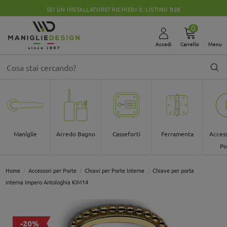
SEI UN INSTALLATORE? RICHIEDI IL LISTINO B2B
0
Accedi
Carrello
Menu
Maniglie
Arredo Bagno
Casseforti
Ferramenta
Access
Po
Home
Accessori per Porte
Chiavi per Porte Interne
Chiave per porta
interna Impero Antologhia KIM14
-20%