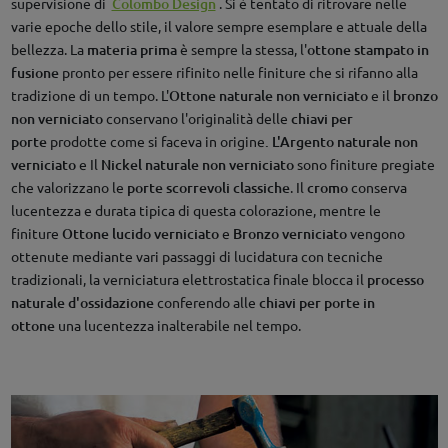
supervisione di
Colombo Design
. Si è tentato di ritrovare nelle
varie epoche dello stile, il valore sempre esemplare e attuale della
bellezza. La
materia prima
è sempre la stessa, l'
ottone stampato in
fusione
pronto per essere rifinito nelle finiture che si rifanno alla
tradizione di un tempo. L'
Ottone naturale non verniciato
e il
bronzo
non verniciato
conservano l'originalità delle
chiavi per
porte
prodotte come si faceva in origine
. L'Argento naturale non
verniciato
e Il
Nickel naturale non verniciato
sono finiture pregiate
che valorizzano le
porte scorrevoli classiche
. Il
cromo
conserva
lucentezza e durata tipica di questa colorazione, mentre le
finiture
Ottone lucido verniciato
e
Bronzo verniciato
vengono
ottenute mediante vari passaggi di lucidatura con tecniche
tradizionali, la verniciatura elettrostatica finale blocca il
processo
naturale d'ossidazione
conferendo alle
chiavi per porte in
ottone
una lucentezza inalterabile nel tempo.