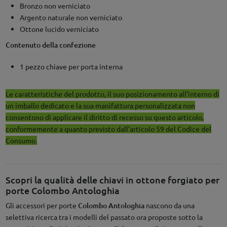
Bronzo non verniciato
Argento naturale non verniciato
Ottone lucido verniciato
Contenuto della confezione
1 pezzo chiave per porta interna
Le caratteristiche del prodotto, il suo posizionamento all'interno di
un imballo dedicato e la sua manifattura personalizzata non
consentono di applicare il diritto di recesso su questo articolo,
conformemente a quanto previsto dall'articolo 59 del Codice del
Consumo.
Scopri la qualità delle chiavi in ottone forgiato per
porte Colombo Antologhia
Gli accessori per porte
Colombo
Antologhia
nascono da una
selettiva ricerca tra i modelli del passato ora proposte sotto la