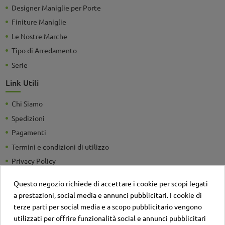
Designer Maniglie per Porte
Finiture Maniglie
Le Nostre Marche
Tipo di Arredamento
Serie
Link Utili
Chi Siamo
Spedizioni
Pagamenti
Termini e condizioni di utilizzo
Privacy Policy
Guide e Consigli utili
Questo negozio richiede di accettare i cookie per scopi legati
Detrazioni Fiscali
a prestazioni, social media e annunci pubblicitari. I cookie di
Sei un'azienda? Richiedi un listino personalizzato
terze parti per social media e a scopo pubblicitario vengono
utilizzati per offrire funzionalità social e annunci pubblicitari
Il negozio