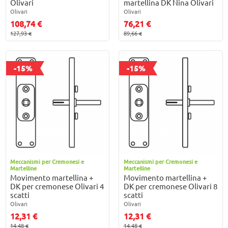
Olivari
martellina DK Nina Olivari
Olivari
Olivari
108,74 €
76,21 €
127,93 €
89,66 €
-15%
-15%
Meccanismi per Cremonesi e
Meccanismi per Cremonesi e
Martelline
Martelline
Movimento martellina +
Movimento martellina +
DK per cremonese Olivari 4
DK per cremonese Olivari 8
scatti
scatti
Olivari
Olivari
12,31 €
12,31 €
14,48 €
14,48 €