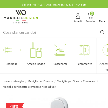
SEI UN INSTALLATORE? RICHIEDI IL LISTINO B2B
0
Accedi
Carrello
Menu
Maniglie
Arredo Bagno
Casseforti
Ferramenta
Access
Po
Home
Maniglie
Maniglie per Finestre
Maniglie per Finestre Cremonesi
Maniglia per finestra cremonese Nina Olivari
-15%