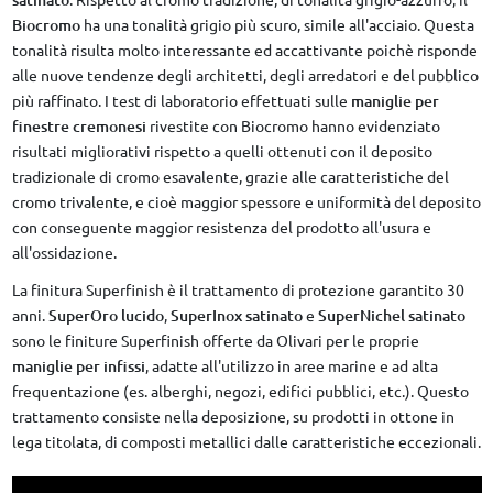
Biocromo
ha una tonalità grigio più scuro, simile all'acciaio. Questa
tonalità risulta molto interessante ed accattivante poichè risponde
alle nuove tendenze degli architetti, degli arredatori e del pubblico
più raffinato. I test di laboratorio effettuati sulle
maniglie per
finestre cremonesi
rivestite con Biocromo hanno evidenziato
risultati migliorativi rispetto a quelli ottenuti con il deposito
tradizionale di cromo esavalente, grazie alle caratteristiche del
cromo trivalente, e cioè maggior spessore e uniformità del deposito
con conseguente maggior resistenza del prodotto all'usura e
all'ossidazione.
La finitura Superfinish è il trattamento di protezione garantito 30
anni.
SuperOro lucido
,
SuperInox satinato
e
SuperNichel satinato
sono le finiture Superfinish offerte da Olivari per le proprie
maniglie per infissi
, adatte all'utilizzo in aree marine e ad alta
frequentazione (es. alberghi, negozi, edifici pubblici, etc.). Questo
trattamento consiste nella deposizione, su prodotti in ottone in
lega titolata, di composti metallici dalle caratteristiche eccezionali.