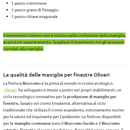
1 pezzo cremonese
1 pezzo grano di fissaggio
1 pezzo chiave esagonale
Il movimento interno non è incluso nella confezione della maniglia,
acquistare separatamente. Scegliere il movimento tra gli accessori
correlati alla maniglia.
La qualità delle maniglie per finestre Olivari
La finitura
Biocromo
è la prima al mondo in cromo ecologico.
Olivari
ha sviluppato e messo a punto nei propri stabilimenti, un
ciclo tecnologico innovativo per la
produzione di maniglie per
finestre,
basato sul cromo trivalente, alternativa al ciclo
tradizionale che utilizza il cromo esavalente, notoriamente nocivo
per la salute ed inquinante per L'ambiente. Le finiture disponibili
per le
maniglie cremonesi
sono il
Biocromo lucido
e il
Biocromo
satinato
. Rispetto al cromo tradizione, di tonalità grigio-azzurro, il