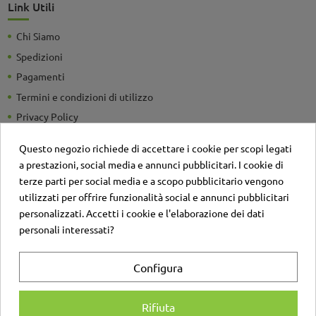
Link Utili
Chi Siamo
Spedizioni
Pagamenti
Termini e condizioni di utilizzo
Privacy Policy
Guide e Consigli utili
Questo negozio richiede di accettare i cookie per scopi legati
Detrazioni Fiscali
a prestazioni, social media e annunci pubblicitari. I cookie di
Sei un'azienda? Richiedi un listino personalizzato
terze parti per social media e a scopo pubblicitario vengono
utilizzati per offrire funzionalità social e annunci pubblicitari
Il negozio
personalizzati. Accetti i cookie e l'elaborazione dei dati
Contatti
personali interessati?
Account
Configura
Login
Registrati
Rifiuta