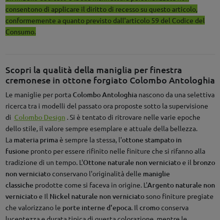
consentono di applicare il diritto di recesso su questo articolo,
conformemente a quanto previsto dall'articolo 59 del Codice del
Consumo.
Scopri la qualità della maniglia per finestra
cremonese in ottone forgiato Colombo Antologhia
Le maniglie per porta
Colombo
Antologhia
nascono da una selettiva
ricerca tra i modelli del passato ora proposte sotto la supervisione
di
Colombo Design
. Si è tentato di ritrovare nelle varie epoche
dello stile, il valore sempre esemplare e attuale della bellezza.
La
materia prima
è sempre la stessa, l'
ottone stampato in
fusione
pronto per essere rifinito nelle finiture che si rifanno alla
tradizione di un tempo. L'
Ottone naturale non verniciato
e il
bronzo
non verniciato
conservano l'originalità delle
maniglie
classiche
prodotte come si faceva in origine. L'
Argento naturale non
verniciato
e Il
Nickel naturale non verniciato
sono finiture pregiate
che valorizzano le
porte interne d'epoca
. Il
cromo
conserva
lucentezza e durata tipica di questa colorazione, mentre le