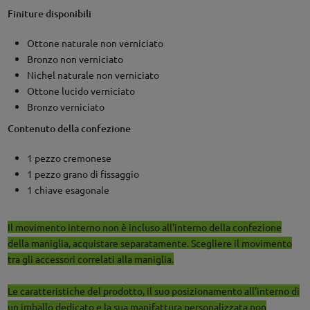
Finiture disponibili
Ottone naturale non verniciato
Bronzo non verniciato
Nichel naturale non verniciato
Ottone lucido verniciato
Bronzo verniciato
Contenuto della confezione
1 pezzo cremonese
1 pezzo grano di fissaggio
1 chiave esagonale
Il movimento interno non è incluso all'interno della confezione
della maniglia, acquistare separatamente. Scegliere il movimento
tra gli accessori correlati alla maniglia.
Le caratteristiche del prodotto, il suo posizionamento all'interno di
un imballo dedicato e la sua manifattura personalizzata non