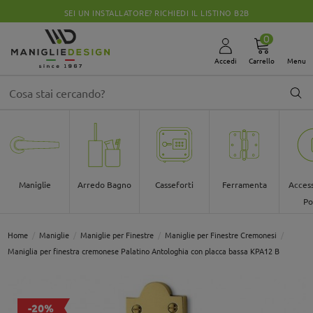
EDI IL LISTINO B2B
CHIUSI PER FERIE DALLO 08
0
Accedi
Carrello
Menu
Maniglie
Arredo Bagno
Casseforti
Ferramenta
Access
Po
Home
Maniglie
Maniglie per Finestre
Maniglie per Finestre Cremonesi
Maniglia per finestra cremonese Palatino Antologhia con placca bassa KPA12 B
-20%