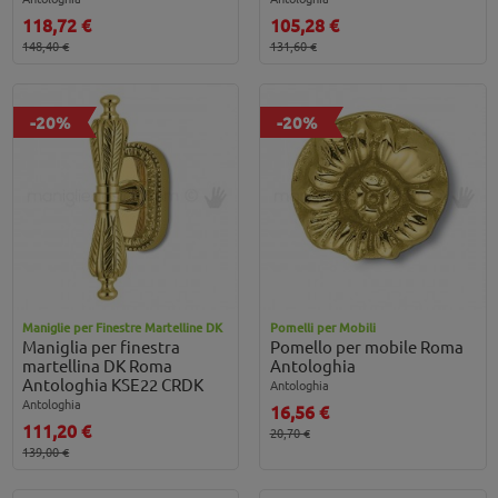
118,72 €
105,28 €
148,40 €
131,60 €
-20%
-20%
Maniglie per Finestre Martelline DK
Pomelli per Mobili
Maniglia per finestra
Pomello per mobile Roma
martellina DK Roma
Antologhia
Antologhia KSE22 CRDK
Antologhia
Antologhia
16,56 €
111,20 €
20,70 €
139,00 €