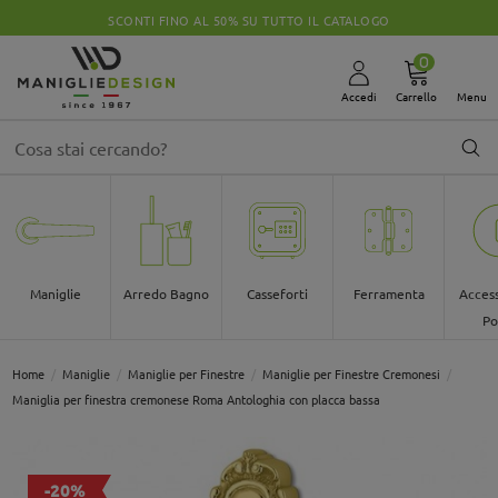
SCONTI FINO AL 50% SU TUTTO IL CATALOGO
0
Accedi
Carrello
Menu
Maniglie
Arredo Bagno
Casseforti
Ferramenta
Access
Po
Home
Maniglie
Maniglie per Finestre
Maniglie per Finestre Cremonesi
Maniglia per finestra cremonese Roma Antologhia con placca bassa
-20%