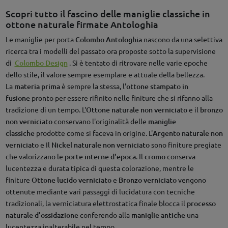
Scopri tutto il fascino delle maniglie classiche in
ottone naturale firmate Antologhia
Le maniglie per porta
Colombo
Antologhia
nascono da una selettiva
ricerca tra i modelli del passato ora proposte sotto la supervisione
di
Colombo Design
. Si è tentato di ritrovare nelle varie epoche
dello stile, il valore sempre esemplare e attuale della bellezza.
La
materia prima
è sempre la stessa, l'
ottone stampato in
fusione
pronto per essere rifinito nelle finiture che si rifanno alla
tradizione di un tempo. L'
Ottone naturale non verniciato
e il
bronzo
non verniciato
conservano l'originalità delle
maniglie
classiche
prodotte come si faceva in origine. L'
Argento naturale non
verniciato
e Il
Nickel naturale non verniciato
sono finiture pregiate
che valorizzano le
porte interne d'epoca
. Il
cromo
conserva
lucentezza e durata tipica di questa colorazione, mentre le
finiture
Ottone lucido verniciato
e
Bronzo verniciato
vengono
ottenute mediante vari passaggi di lucidatura con tecniche
tradizionali, la verniciatura elettrostatica finale blocca il
processo
naturale d'ossidazione
conferendo alla
maniglie antiche
una
lucentezza inalterabile nel tempo.