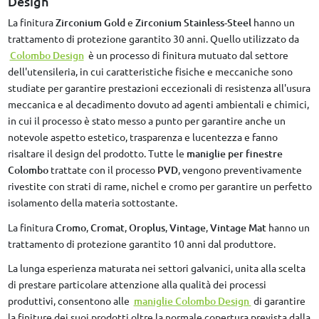
Design
La finitura
Zirconium Gold
e
Zirconium Stainless-Steel
hanno un
trattamento di protezione garantito 30 anni. Quello utilizzato da
Colombo Design
è un processo di finitura mutuato dal settore
dell'utensileria, in cui caratteristiche fisiche e meccaniche sono
studiate per garantire prestazioni eccezionali di resistenza all'usura
meccanica e al decadimento dovuto ad agenti ambientali e chimici,
in cui il processo è stato messo a punto per garantire anche un
notevole aspetto estetico, trasparenza e lucentezza e fanno
risaltare il design del prodotto. Tutte le
maniglie per finestre
Colombo
trattate con il processo
PVD
, vengono preventivamente
rivestite con strati di rame, nichel e cromo per garantire un perfetto
isolamento della materia sottostante.
La finitura
Cromo
,
Cromat
,
Oroplus
,
Vintage
,
Vintage Mat
hanno un
trattamento di protezione garantito 10 anni dal produttore.
La lunga esperienza maturata nei settori galvanici, unita alla scelta
di prestare particolare attenzione alla qualità dei processi
produttivi, consentono alle
maniglie Colombo Design
di garantire
la finiture dei suoi prodotti oltre la normale copertura prevista dalla