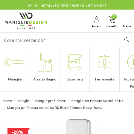
SEI UN INSTALLATORE? RICHIEDI IL LISTINO B2B
0
Accedi
Carrello
Menu
Maniglie
Arredo Bagno
Casseforti
Ferramenta
Access
Po
Home
Maniglie
Maniglie per Finestre
Maniglie per Finestre Martelline DK
Maniglia per finestra martellina DK Esprit Colombo Design bassa
-20%