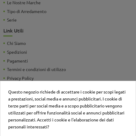
Le Nostre Marche
Tipo di Arredamento
Serie
Link Utili
Chi Siamo
Spedizioni
Pagamenti
Termini e condizioni di utilizzo
Privacy Policy
Guide e Consigli utili
Questo negozio richiede di accettare i cookie per scopi legati
Detrazioni Fiscali
a prestazioni, social media e annunci pubblicitari. I cookie di
Sei un'azienda? Richiedi un listino personalizzato
terze parti per social media e a scopo pubblicitario vengono
utilizzati per offrire funzionalità social e annunci pubblicitari
Il negozio
personalizzati. Accetti i cookie e l'elaborazione dei dati
Contatti
personali interessati?
Account