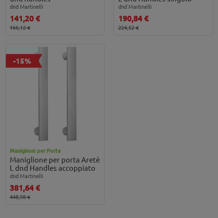
dnd Martinelli
dnd Martinelli
141,20 €
190,84 €
166,12 €
224,52 €
-15%
Maniglioni per Porte
Maniglione per porta Aretè
L dnd Handles accoppiato
dnd Martinelli
381,64 €
448,98 €