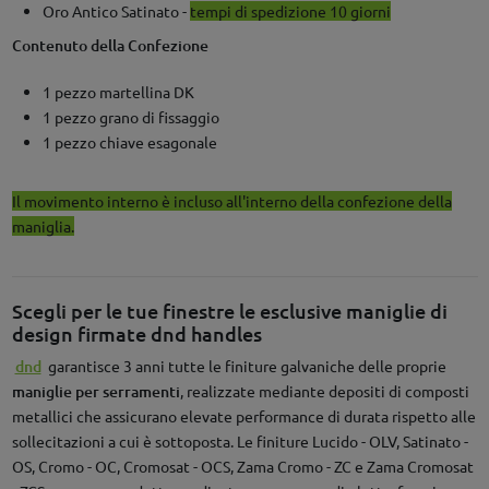
Oro Antico Satinato -
tempi di spedizione 10 giorni
Contenuto della Confezione
1 pezzo martellina DK
1 pezzo grano di fissaggio
1 pezzo chiave esagonale
Il movimento interno è incluso all'interno della confezione della
maniglia.
Scegli per le tue finestre le esclusive maniglie di
design firmate dnd handles
dnd
garantisce 3 anni tutte le finiture galvaniche delle proprie
maniglie per serramenti
, realizzate mediante depositi di composti
metallici che assicurano elevate performance di durata rispetto alle
sollecitazioni a cui è sottoposta. Le finiture Lucido - OLV, Satinato -
OS, Cromo - OC, Cromosat - OCS, Zama Cromo - ZC e Zama Cromosat