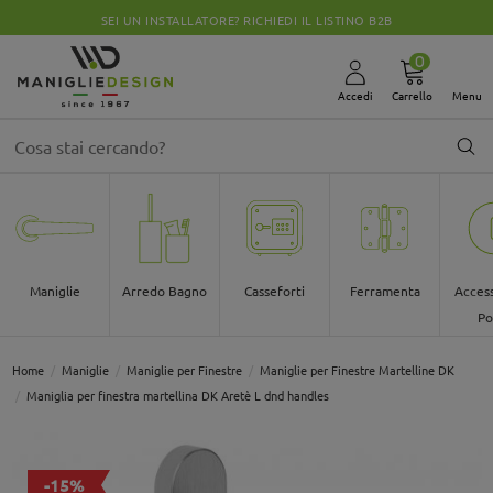
SEI UN INSTALLATORE? RICHIEDI IL LISTINO B2B
0
Accedi
Carrello
Menu
Maniglie
Arredo Bagno
Casseforti
Ferramenta
Access
Po
Home
Maniglie
Maniglie per Finestre
Maniglie per Finestre Martelline DK
Maniglia per finestra martellina DK Aretè L dnd handles
-15%