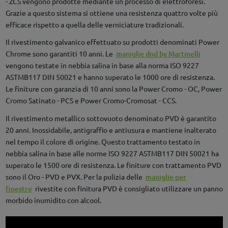
- ZCS vengono prodotte mediante un processo di elettroforesi.
Grazie a questo sistema si ottiene una resistenza quattro volte più
efficace rispetto a quella delle verniciature tradizionali.
Il rivestimento galvanico effettuato su prodotti denominati Power
Chrome sono garantiti 10 anni. Le
maniglie dnd by Martinelli
vengono testate in nebbia salina in base alla norma ISO 9227
ASTMB117 DIN 50021 e hanno superato le 1000 ore di resistenza.
Le finiture con garanzia di 10 anni sono la Power Cromo - OC, Power
Cromo Satinato - PCS e Power Cromo-Cromosat - CCS.
Il rivestimento metallico sottovuoto denominato PVD è garantito
20 anni. Inossidabile, antigraffio e antiusura e mantiene inalterato
nel tempo il colore di origine. Questo trattamento testato in
nebbia salina in base alle norme ISO 9227 ASTMB117 DIN 50021 ha
superato le 1500 ore di resistenza. Le finiture con trattamento PVD
sono il Oro - PVD e PVX. Per la pulizia delle
maniglie per
finestre
rivestite con finitura PVD è consigliato utilizzare un panno
morbido inumidito con alcool.