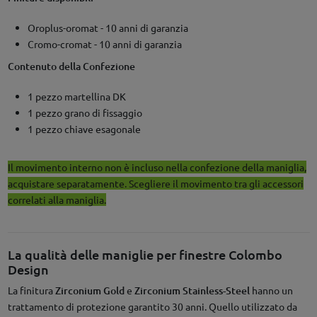
Oroplus-oromat - 10 anni di garanzia
Cromo-cromat - 10 anni di garanzia
Contenuto della Confezione
1 pezzo martellina DK
1 pezzo grano di fissaggio
1 pezzo chiave esagonale
Il movimento interno non è incluso nella confezione della maniglia,
acquistare separatamente. Scegliere il movimento tra gli accessori
correlati alla maniglia.
La qualità delle maniglie per finestre Colombo
Design
La finitura
Zirconium Gold
e
Zirconium Stainless-Steel
hanno un
trattamento di protezione garantito 30 anni. Quello utilizzato da