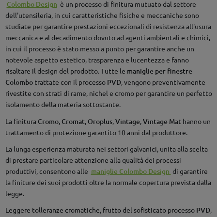
Colombo Design
è un processo di finitura mutuato dal settore
dell'utensileria, in cui caratteristiche fisiche e meccaniche sono
studiate per garantire prestazioni eccezionali di resistenza all'usura
meccanica e al decadimento dovuto ad agenti ambientali e chimici,
in cui il processo è stato messo a punto per garantire anche un
notevole aspetto estetico, trasparenza e lucentezza e fanno
risaltare il design del prodotto. Tutte le
maniglie per finestre
Colombo
trattate con il processo
PVD
, vengono preventivamente
rivestite con strati di rame, nichel e cromo per garantire un perfetto
isolamento della materia sottostante.
La finitura
Cromo
,
Cromat
,
Oroplus
,
Vintage
,
Vintage Mat
hanno un
trattamento di protezione garantito 10 anni dal produttore.
La lunga esperienza maturata nei settori galvanici, unita alla scelta
di prestare particolare attenzione alla qualità dei processi
produttivi, consentono alle
maniglie Colombo Design
di garantire
la finiture dei suoi prodotti oltre la normale copertura prevista dalla
legge.
Leggere tolleranze cromatiche, frutto del sofisticato processo
PVD
,