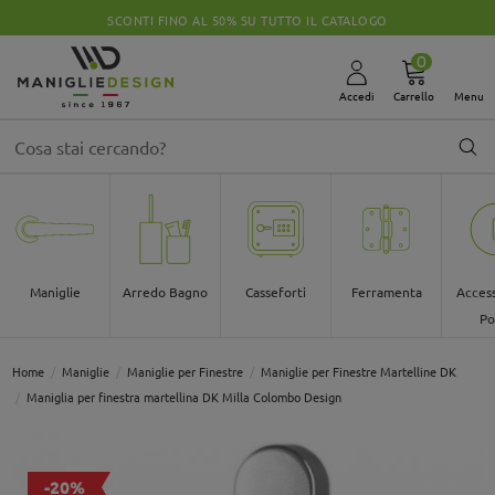
SCONTI FINO AL 50% SU TUTTO IL CATALOGO
0
Accedi
Carrello
Menu
Maniglie
Arredo Bagno
Casseforti
Ferramenta
Access
Po
Home
Maniglie
Maniglie per Finestre
Maniglie per Finestre Martelline DK
Maniglia per finestra martellina DK Milla Colombo Design
-20%