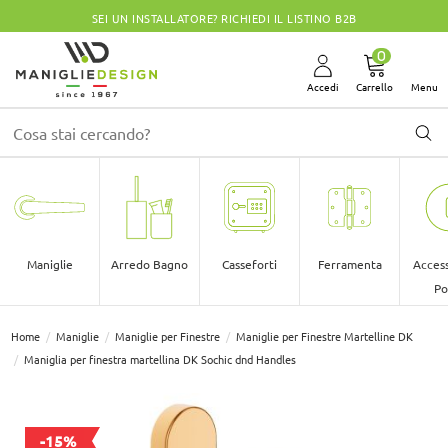
SEI UN INSTALLATORE? RICHIEDI IL LISTINO B2B
0
Accedi
Carrello
Menu
Maniglie
Arredo Bagno
Casseforti
Ferramenta
Access
Po
Home
Maniglie
Maniglie per Finestre
Maniglie per Finestre Martelline DK
Maniglia per finestra martellina DK Sochic dnd Handles
-15%