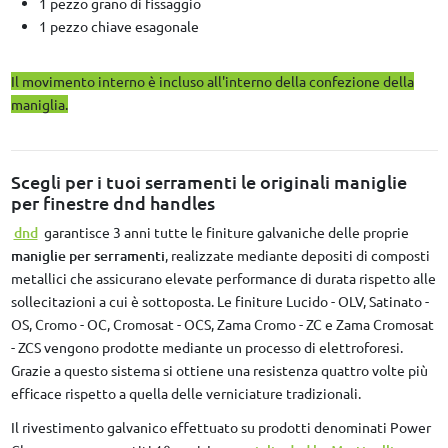
1 pezzo grano di fissaggio
1 pezzo chiave esagonale
Il movimento interno è incluso all'interno della confezione della
maniglia.
Scegli per i tuoi serramenti le originali maniglie
per finestre dnd handles
dnd
garantisce 3 anni tutte le finiture galvaniche delle proprie
maniglie per serramenti
, realizzate mediante depositi di composti
metallici che assicurano elevate performance di durata rispetto alle
sollecitazioni a cui è sottoposta. Le finiture Lucido - OLV, Satinato -
OS, Cromo - OC, Cromosat - OCS, Zama Cromo - ZC e Zama Cromosat
- ZCS vengono prodotte mediante un processo di elettroforesi.
Grazie a questo sistema si ottiene una resistenza quattro volte più
efficace rispetto a quella delle verniciature tradizionali.
Il rivestimento galvanico effettuato su prodotti denominati Power