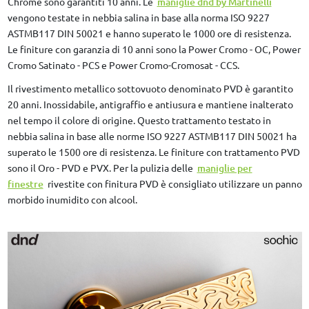
Chrome sono garantiti 10 anni. Le
maniglie dnd by Martinelli
vengono testate in nebbia salina in base alla norma ISO 9227
ASTMB117 DIN 50021 e hanno superato le 1000 ore di resistenza.
Le finiture con garanzia di 10 anni sono la Power Cromo - OC, Power
Cromo Satinato - PCS e Power Cromo-Cromosat - CCS.
Il rivestimento metallico sottovuoto denominato PVD è garantito
20 anni. Inossidabile, antigraffio e antiusura e mantiene inalterato
nel tempo il colore di origine. Questo trattamento testato in
nebbia salina in base alle norme ISO 9227 ASTMB117 DIN 50021 ha
superato le 1500 ore di resistenza. Le finiture con trattamento PVD
sono il Oro - PVD e PVX. Per la pulizia delle
maniglie per
finestre
rivestite con finitura PVD è consigliato utilizzare un panno
morbido inumidito con alcool.