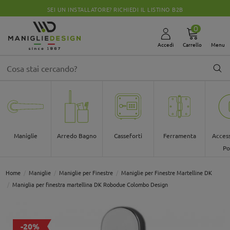
SEI UN INSTALLATORE? RICHIEDI IL LISTINO B2B
0
Accedi
Carrello
Menu
Maniglie
Arredo Bagno
Casseforti
Ferramenta
Access
Po
Home
Maniglie
Maniglie per Finestre
Maniglie per Finestre Martelline DK
Maniglia per finestra martellina DK Robodue Colombo Design
-20%