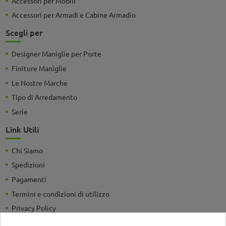
Accessori per Mobili
Accessori per Armadi e Cabine Armadio
Scegli per
Designer Maniglie per Porte
Finiture Maniglie
Le Nostre Marche
Tipo di Arredamento
Serie
Link Utili
Chi Siamo
Spedizioni
Pagamenti
Termini e condizioni di utilizzo
Privacy Policy
Guide e Consigli utili