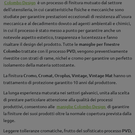
Colombo Design
è un processo di finitura mutuato dal settore
dell'utensileria, in cui caratteristiche fisiche e meccaniche sono
studiate per garantire prestazioni eccezionali di resistenza all'usura
meccanica e al decadimento dovuto ad agenti ambientali e chimici,
in cui il processo è stato messo a punto per garantire anche un
notevole aspetto estetico, trasparenza e lucentezza e fanno
risaltare il design del prodotto. Tutte le
maniglie per finestre
Colombo
trattate con il processo
PVD
, vengono preventivamente
rivestite con strati di rame, nichel e cromo per garantire un perfetto
isolamento della materia sottostante.
La finitura
Cromo
,
Cromat
,
Oroplus
,
Vintage
,
Vintage Mat
hanno un
trattamento di protezione garantito 10 anni dal produttore.
La lunga esperienza maturata nei settori galvanici, unita alla scelta
di prestare particolare attenzione alla qualità dei processi
produttivi, consentono alle
maniglie Colombo Design
di garantire
la finiture dei suoi prodotti oltre la normale copertura prevista dalla
legge.
Leggere tolleranze cromatiche, frutto del sofisticato processo
PVD
,