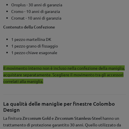
Oroplus - 30 anni di garanzia
Cromo - 10 anni di garanzia
Cromat - 10 anni di garanzia
Contenuto della Confezione
1 pezzo martellina DK
1 pezzo grano di fissaggio
1 pezzo chiave esagonale
Il movimento interno non è incluso nella confezione della maniglia,
acquistare separatamente. Scegliere il movimento tra gli accessori
correlati alla maniglia.
La qualità delle maniglie per finestre Colombo
Design
La finitura
Zirconium Gold
e
Zirconium Stainless-Steel
hanno un
trattamento di protezione garantito 30 anni. Quello utilizzato da