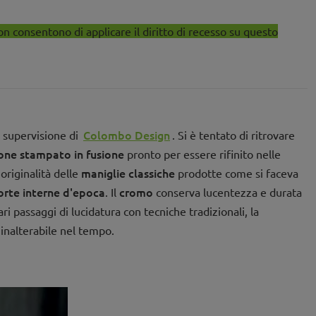
on consentono di applicare il diritto di recesso su questo
Colombo Design
a supervisione di
. Si è tentato di ritrovare
one stampato in fusione
pronto per essere rifinito nelle
maniglie classiche
originalità delle
prodotte come si faceva
orte interne d'epoca
cromo
. Il
conserva lucentezza e durata
passaggi di lucidatura con tecniche tradizionali, la
inalterabile nel tempo.