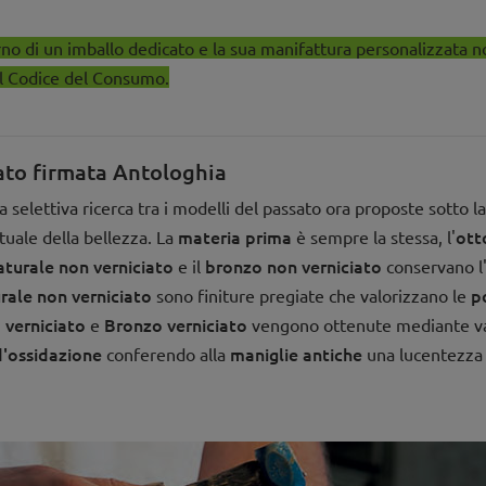
rno di un imballo dedicato e la sua manifattura personalizzata n
el Codice del Consumo.
iato firmata Antologhia
selettiva ricerca tra i modelli del passato ora proposte sotto l
materia prima
ott
tuale della bellezza. La
è sempre la stessa, l'
turale non verniciato
bronzo non verniciato
e il
conservano l'
rale non verniciato
p
sono finiture pregiate che valorizzano le
 verniciato
Bronzo verniciato
e
vengono ottenute mediante vari 
d'ossidazione
maniglie antiche
conferendo alla
una lucentezza 