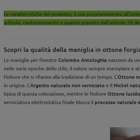
Le caratteristiche del prodotto, il suo posizionamento all'inte
articolo, conformemente a quanto previsto dall'articolo 59 d
Scopri la qualità della maniglia in ottone forg
Colombo
Antologhia
Le maniglie per finestre
nascono da una 
nelle varie epoche dello stile, il valore sempre esemplare e at
Ottone na
finiture che si rifanno alla tradizione di un tempo. L'
Argento naturale non verniciato
Nickel natu
in origine. L'
e Il
Ottone lucido
tipica di questa colorazione, mentre le finiture
processo naturale 
verniciatura elettrostatica finale blocca il