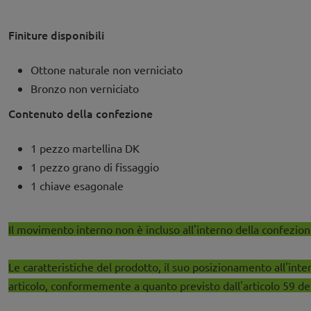
Finiture disponibili
Ottone naturale non verniciato
Bronzo non verniciato
Contenuto della confezione
1 pezzo martellina DK
1 pezzo grano di fissaggio
1 chiave esagonale
Il movimento interno non è incluso all'interno della confezione
Le caratteristiche del prodotto, il suo posizionamento all'inte
articolo, conformemente a quanto previsto dall'articolo 59 d