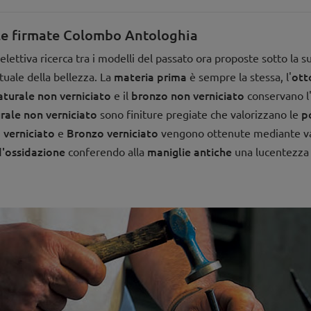
ale firmate Colombo Antologhia
lettiva ricerca tra i modelli del passato ora proposte sotto la s
materia prima
ott
tuale della bellezza. La
è sempre la stessa, l'
turale non verniciato
bronzo non verniciato
e il
conservano l'
rale non verniciato
p
sono finiture pregiate che valorizzano le
 verniciato
Bronzo verniciato
e
vengono ottenute mediante vari 
d'ossidazione
maniglie antiche
conferendo alla
una lucentezza 