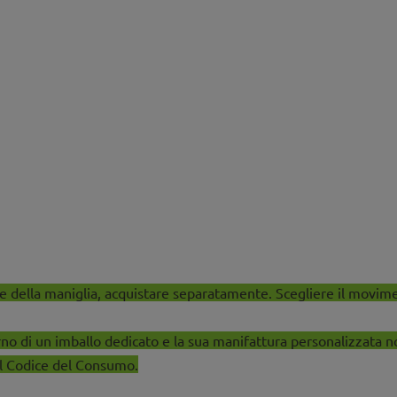
 della maniglia, acquistare separatamente. Scegliere il moviment
rno di un imballo dedicato e la sua manifattura personalizzata n
el Codice del Consumo.