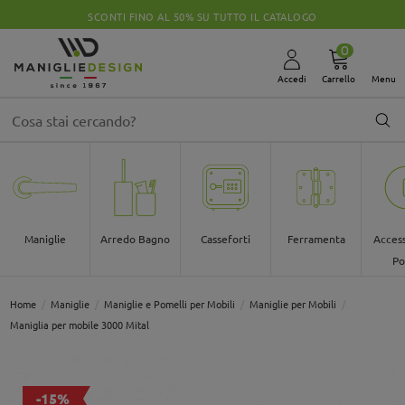
SCONTI FINO AL 50% SU TUTTO IL CATALOGO
0
Accedi
Carrello
Menu
Maniglie
Arredo Bagno
Casseforti
Ferramenta
Access
Po
Home
Maniglie
Maniglie e Pomelli per Mobili
Maniglie per Mobili
Maniglia per mobile 3000 Mital
-15%