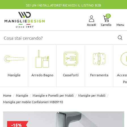
SEI UN INSTALLATORE? RICHIEDI IL LISTINO B2B
0
Accedi
Carrello
Menu
Maniglie
Arredo Bagno
Casseforti
Ferramenta
Access
Po
Home
Maniglie
Maniglie e Pomelli per Mobili
Maniglie per Mobili
Maniglia per mobile Confalonieri MB09110
-15%