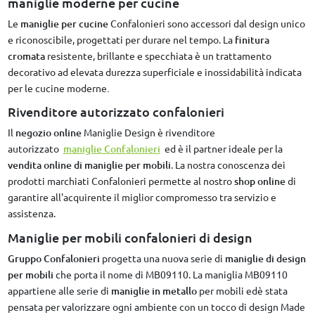
maniglie moderne per cucine
Le
maniglie per cucine
Confalonieri sono accessori dal design unico
e riconoscibile, progettati per durare nel tempo. La
finitura
cromata
resistente, brillante e specchiata è un trattamento
decorativo ad elevata durezza superficiale e inossidabilità indicata
per le cucine moderne
.
Rivenditore autorizzato confalonieri
Il
negozio online
Maniglie Design è rivenditore
autorizzato
maniglie Confalonieri
ed è il partner ideale per la
vendita online di maniglie per mobili
. La nostra conoscenza dei
prodotti marchiati Confalonieri permette al nostro
shop online
di
garantire all'acquirente il miglior compromesso tra servizio e
assistenza.
Maniglie per mobili confalonieri di design
Gruppo Confalonieri
progetta una nuova serie di
maniglie di design
per mobili
che porta il nome di MB09110. La maniglia MB09110
appartiene alle serie di
maniglie in metallo
per mobili edè stata
pensata per valorizzare ogni ambiente con un tocco di design Made