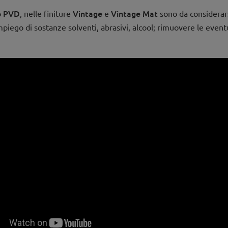
PVD
Vintage
Vintage Mat
o
, nelle finiture
e
sono da considerars
mpiego di sostanze solventi, abrasivi, alcool; rimuovere le even