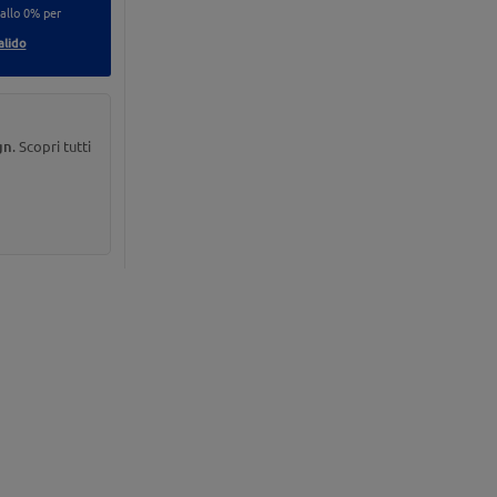
 allo 0% per
alido
gn
. Scopri tutti