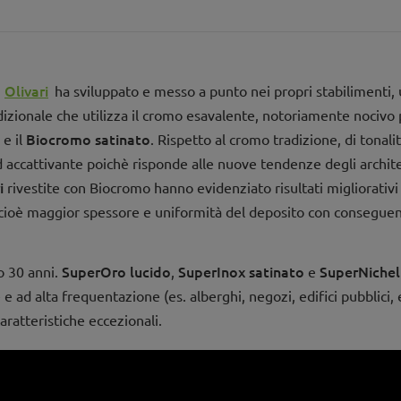
Olivari
.
ha sviluppato e messo a punto nei propri stabilimenti, 
adizionale che utilizza il cromo esavalente, notoriamente nocivo 
Biocromo satinato
e il
. Rispetto al cromo tradizione, di tonalit
d accattivante poichè risponde alle nuove tendenze degli architett
i
rivestite con Biocromo hanno evidenziato risultati migliorativi 
 e cioè maggior spessore e uniformità del deposito con consegue
SuperOro lucido
SuperInox satinato
SuperNichel
o 30 anni.
,
e
ne e ad alta frequentazione (es. alberghi, negozi, edifici pubblici
caratteristiche eccezionali.