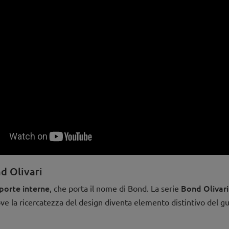
d Olivari
porte interne
Bond Olivari
, che porta il nome di Bond. La serie
ove la ricercatezza del design diventa elemento distintivo del gu