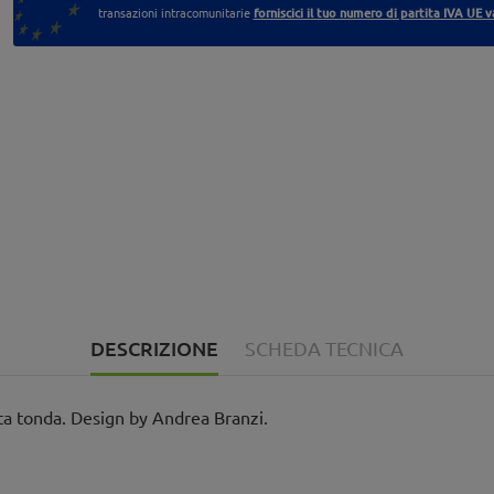
transazioni intracomunitarie
forniscici il tuo numero di partita IVA UE v
DESCRIZIONE
SCHEDA TECNICA
ta tonda. Design by Andrea Branzi.