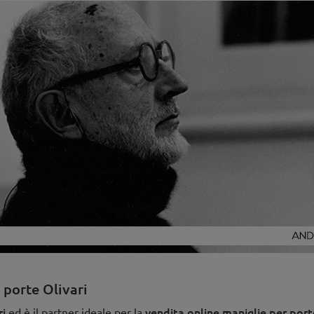
 porte Olivari
ri
vendita online maniglie per port
ed è il partner ideale per la