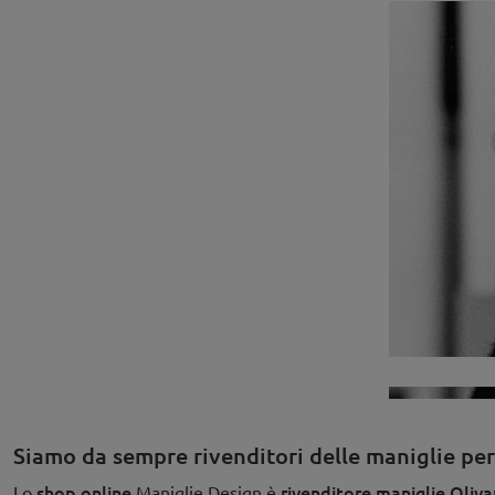
Siamo da sempre rivenditori delle maniglie per
shop online
rivenditore maniglie Oliva
Lo
Maniglie Design è