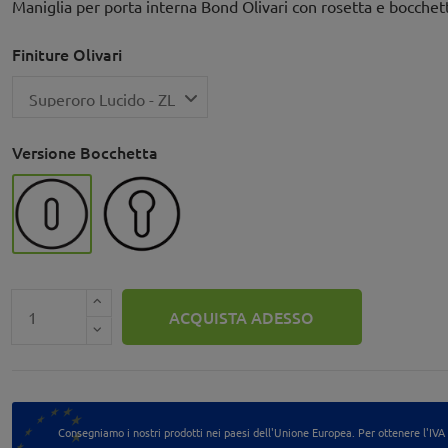
Maniglia per porta interna Bond Olivari con rosetta e bocchet
Finiture Olivari
Versione Bocchetta
Foro Patent (foro chiave)
Foro Yale (foro cilindro)
ACQUISTA ADESSO
Consegniamo i nostri prodotti nei paesi dell'Unione Europea. Per ottenere l'IVA