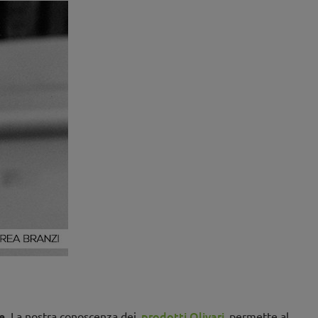
e
prodotti Olivari
. La nostra conoscenza dei
permette al