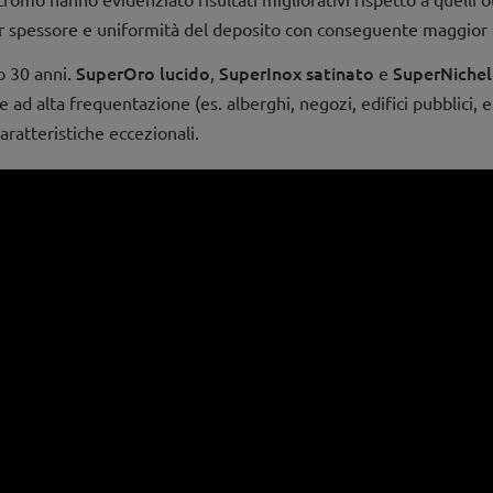
or spessore e uniformità del deposito con conseguente maggior r
SuperOro lucido
SuperInox satinato
SuperNichel
o 30 anni.
,
e
e e ad alta frequentazione (es. alberghi, negozi, edifici pubblici
caratteristiche eccezionali.