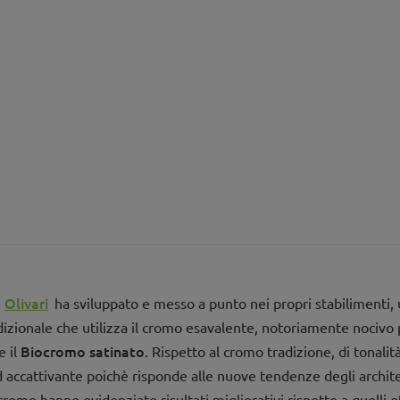
Olivari
.
ha sviluppato e messo a punto nei propri stabilimenti, 
adizionale che utilizza il cromo esavalente, notoriamente nocivo 
Biocromo satinato
e il
. Rispetto al cromo tradizione, di tonalità
d accattivante poichè risponde alle nuove tendenze degli architett
cromo hanno evidenziato risultati migliorativi rispetto a quelli 