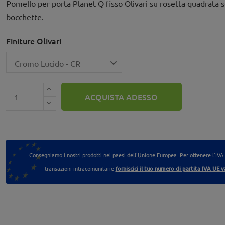
Pomello per porta Planet Q fisso Olivari su rosetta quadrata 
bocchette.
Finiture Olivari
ACQUISTA ADESSO
Consegniamo i nostri prodotti nei paesi dell'Unione Europea. Per ottenere l'IVA
transazioni intracomunitarie
forniscici il tuo numero di partita IVA UE v