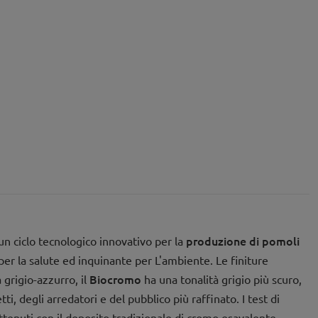
produzione di pomoli
un ciclo tecnologico innovativo per la
per la salute ed inquinante per L'ambiente. Le finiture
Biocromo
 grigio-azzurro, il
ha una tonalità grigio più scuro,
i, degli arredatori e del pubblico più raffinato. I test di
ottenuti con il deposito tradizionale di cromo esavalente,