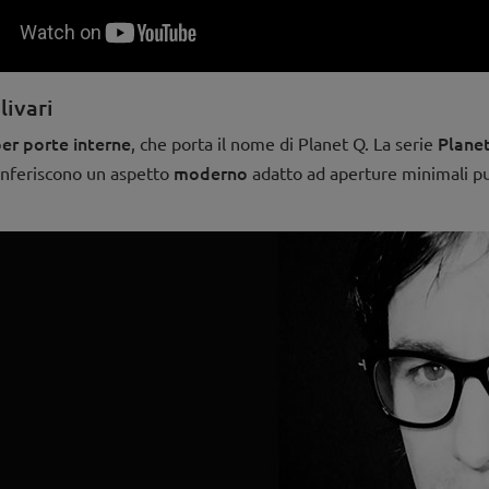
livari
per porte interne
Planet
, che porta il nome di Planet Q. La serie
moderno
conferiscono un aspetto
adatto ad aperture minimali pu