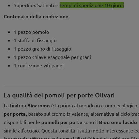
SuperInox Satinato -
tempi di spedizione 10 giorni
Contenuto della confezione
1 pezzo pomolo
1 staffa di fissaggio
1 pezzo grano di fissaggio
1 pezzo chiave esagonale per grani
1 confezione viti panel
La qualità dei pomoli per porte Olivari
Biocromo
La finitura
è la prima al mondo in cromo ecologico
per porta,
basato sul cromo trivalente, alternativa al ciclo tr
pomelli per porte
Biocromo lucido
disponibili per le
sono il
simile all'acciaio. Questa tonalità risulta molto interessante e
pomoli fissi Olivari
laboratorio effettuati sui
rivestiti con Bio