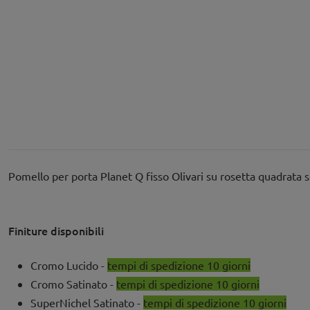
Pomello per porta Planet Q fisso Olivari su rosetta quadrata 
Finiture disponibili
Cromo Lucido -
tempi di spedizione 10 giorni
Cromo Satinato -
tempi di spedizione 10 giorni
SuperNichel Satinato -
tempi di spedizione 10 giorni