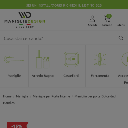
SEI UN INSTALLATORE? RICHIEDI IL LISTINO B2B
0
Accedi
Carrello
Menu
Maniglie
Arredo Bagno
Casseforti
Ferramenta
Access
Po
Home
Maniglie
Maniglie per Porte Interne
Maniglia per porta Dolce dnd
Handles
-15%