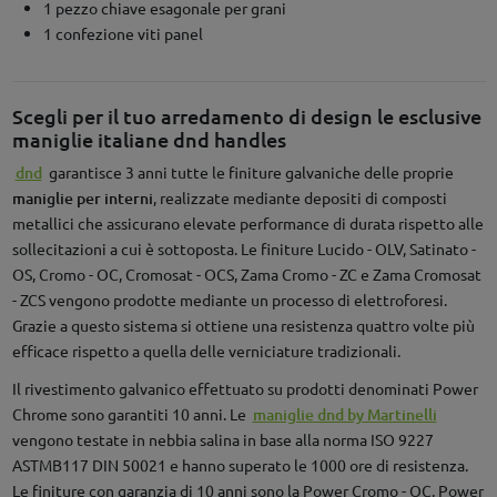
1 pezzo chiave esagonale per grani
1 confezione viti panel
Scegli per il tuo arredamento di design le esclusive
maniglie italiane dnd handles
dnd
garantisce 3 anni tutte le finiture galvaniche delle proprie
maniglie per interni
, realizzate mediante depositi di composti
metallici che assicurano elevate performance di durata rispetto alle
sollecitazioni a cui è sottoposta. Le finiture Lucido - OLV, Satinato -
OS, Cromo - OC, Cromosat - OCS, Zama Cromo - ZC e Zama Cromosat
- ZCS vengono prodotte mediante un processo di elettroforesi.
Grazie a questo sistema si ottiene una resistenza quattro volte più
efficace rispetto a quella delle verniciature tradizionali.
Il rivestimento galvanico effettuato su prodotti denominati Power
Chrome sono garantiti 10 anni. Le
maniglie dnd by Martinelli
vengono testate in nebbia salina in base alla norma ISO 9227
ASTMB117 DIN 50021 e hanno superato le 1000 ore di resistenza.
Le finiture con garanzia di 10 anni sono la Power Cromo - OC, Power