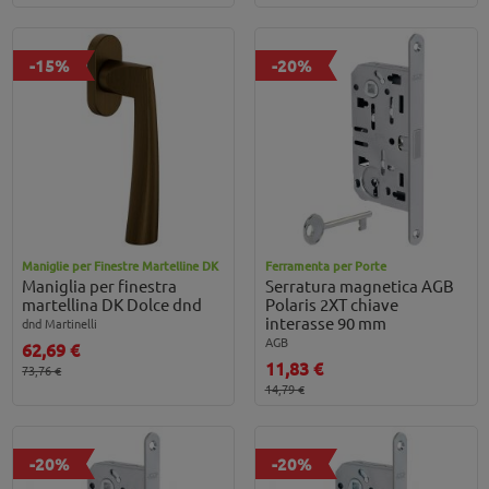
-15%
-20%
Maniglie per Finestre Martelline DK
Ferramenta per Porte
Maniglia per finestra
Serratura magnetica AGB
martellina DK Dolce dnd
Polaris 2XT chiave
interasse 90 mm
dnd Martinelli
AGB
62,69 €
11,83 €
73,76 €
14,79 €
-20%
-20%