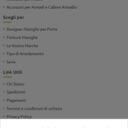
Accessori per Armadi e Cabine Armadio
Scegli per
Designer Maniglie per Porte
Finiture Maniglie
Le Nostre Marche
Tipo di Arredamento
Serie
Link Utili
Chi Siamo
Spedizioni
Pagamenti
Termini e condizioni di utilizzo
Privacy Policy
Guide e Consigli utili