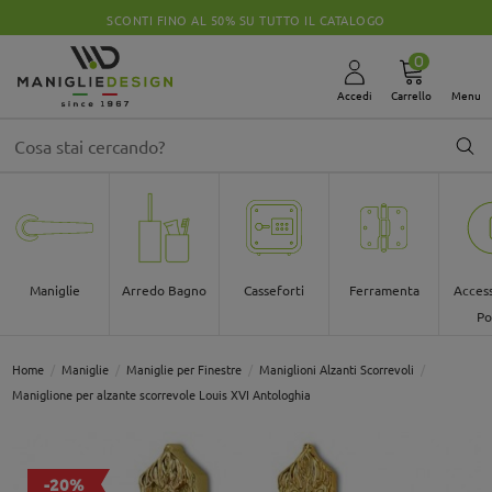
SCONTI FINO AL 50% SU TUTTO IL CATALOGO
0
Accedi
Carrello
Menu
Maniglie
Arredo Bagno
Casseforti
Ferramenta
Access
Po
Home
Maniglie
Maniglie per Finestre
Maniglioni Alzanti Scorrevoli
Maniglione per alzante scorrevole Louis XVI Antologhia
-20%