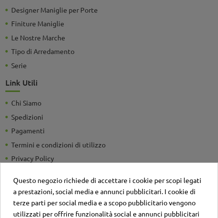
Designer Maniglie per Porte
Finiture Maniglie
Le Nostre Marche
Tipo di Arredamento
Serie
Link Utili
Chi Siamo
Spedizioni
Pagamenti
Termini e condizioni di utilizzo
Privacy Policy
Guide e Consigli utili
Questo negozio richiede di accettare i cookie per scopi legati
Detrazioni Fiscali
a prestazioni, social media e annunci pubblicitari. I cookie di
Sei un'azienda? Richiedi un listino personalizzato
terze parti per social media e a scopo pubblicitario vengono
utilizzati per offrire funzionalità social e annunci pubblicitari
Il negozio