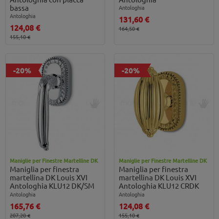
bassa
Antologhia
Antologhia
131,60 €
124,08 €
164,50 €
155,10 €
-20%
-20%
Maniglie per Finestre Martelline DK
Maniglie per Finestre Martelline DK
Maniglia per finestra
Maniglia per finestra
martellina DK Louis XVI
martellina DK Louis XVI
Antologhia KLU12 DK/SM
Antologhia KLU12 CRDK
Antologhia
Antologhia
165,76 €
124,08 €
207,20 €
155,10 €