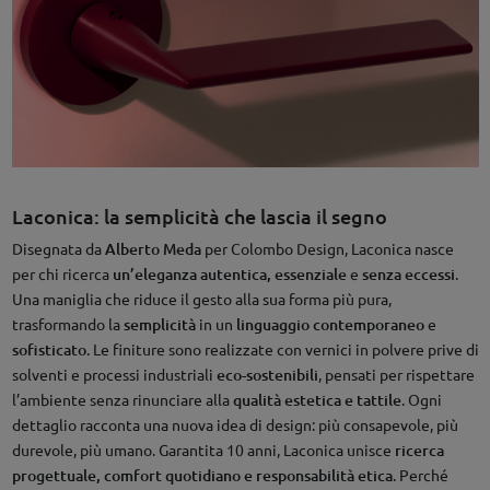
Laconica: la semplicità che lascia il segno
Disegnata da
Alberto Meda
per Colombo Design, Laconica nasce
per chi ricerca
un’eleganza autentica,
essenziale
e
senza eccessi
.
Una maniglia che riduce il gesto alla sua forma più pura,
trasformando la
semplicità
in un
linguaggio
contemporaneo
e
sofisticato
. Le finiture sono realizzate con vernici in polvere prive di
solventi e processi industriali
eco-sostenibili
, pensati per rispettare
l’ambiente senza rinunciare alla
qualità estetica e tattile
. Ogni
dettaglio racconta una nuova idea di design: più consapevole, più
durevole, più umano. Garantita 10 anni, Laconica unisce
ricerca
progettuale, comfort quotidiano e responsabilità etica
. Perché