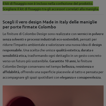
Il kit di fissaggio non è incluso nella confezione del prodotto.
Scegliere il kit di fissaggio tra gli accessori correlati alla maniglia.
Scegli il vero design Made in Italy delle maniglie
per porte firmate Colombo
Le finiture di Colombo Design sono realizzate con
vernici in polvere
senza solventi
e
processi industriali eco-sostenibili
, pensati per
ridurre l’impatto ambientale e valorizzare una nuova idea di
design
responsabile
. Una scelta che unisce
qualità estetica
,
durata
e
sensibilità etica
, trasformando ogni dettaglio in un gesto concreto
verso un futuro più sostenibile.
Garantite 10 anni
, le finiture
Colombo Design conservano nel tempo
bellezza
,
resistenza
e
affidabilità
, offrendo una superficie piacevole al tatto e pensata per
accompagnare gli spazi quotidiani con
eleganza
e
consapevolezza
.