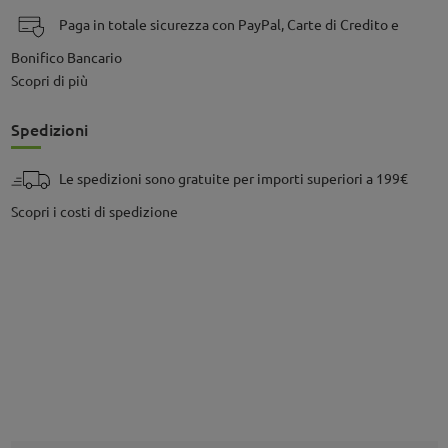
Paga in totale sicurezza con PayPal, Carte di Credito e
Bonifico Bancario
Scopri di più
Spedizioni
Le spedizioni sono gratuite per importi superiori a 199€
Scopri i costi di spedizione