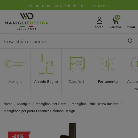
SEI UN INSTALLATORE? RICHIEDI IL LISTINO B2B
0
Accedi
Carrello
Menu
Maniglie
Arredo Bagno
Casseforti
Ferramenta
Access
Po
Home
Maniglie
Maniglioni per Porte
Maniglioni Dritti senza Rosette
Maniglione per porta Laconico Colombo Design
-20%