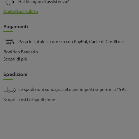
Hai bisogno di assistenza?
Contattaci subito
Pagamenti
Paga in totale sicurezza con PayPal, Carte di Credito e
Bonifico Bancario
Scopri di più
Spedizioni
Le spedizioni sono gratuite per importi superiori a 199€
Scopri i costi di spedizione