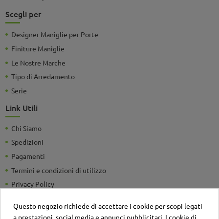
Scegli per
Designer Maniglie per Porte
Finiture Maniglie
Le Nostre Marche
Tipo di Arredamento
Serie
Link Utili
Chi Siamo
Spedizioni
Pagamenti
Termini e condizioni di utilizzo
Privacy Policy
Guide e Consigli utili
Questo negozio richiede di accettare i cookie per scopi legati
Detrazioni Fiscali
a prestazioni, social media e annunci pubblicitari. I cookie di