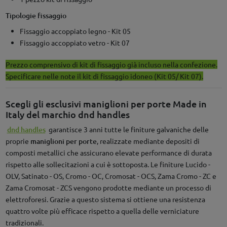
Tipologie fissaggio
Fissaggio accoppiato legno - Kit 05
Fissaggio accoppiato vetro - Kit 07
Prezzo comprensivo di kit di fissaggio già incluso nella confezione.
Specificare nelle note il kit di fissaggio idoneo (Kit 05/ Kit 07).
Scegli gli esclusivi maniglioni per porte Made in
Italy del marchio dnd handles
dnd handles
garantisce 3 anni tutte le finiture galvaniche delle
proprie
maniglioni per porte
, realizzate mediante depositi di
composti metallici che assicurano elevate performance di durata
rispetto alle sollecitazioni a cui è sottoposta. Le finiture Lucido -
OLV, Satinato - OS, Cromo - OC, Cromosat - OCS, Zama Cromo - ZC e
Zama Cromosat - ZCS vengono prodotte mediante un processo di
elettroforesi. Grazie a questo sistema si ottiene una resistenza
quattro volte più efficace rispetto a quella delle verniciature
tradizionali.