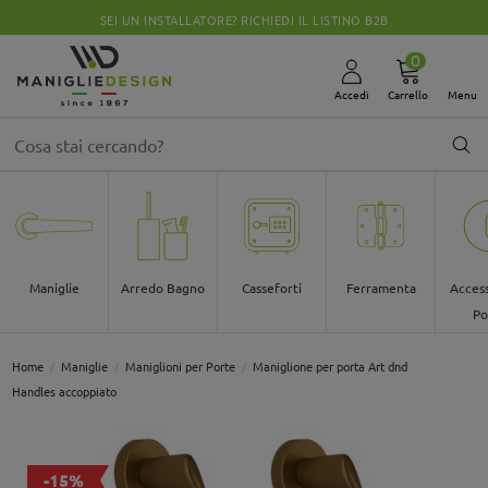
SEI UN INSTALLATORE? RICHIEDI IL LISTINO B2B
0
Accedi
Carrello
Menu
Maniglie
Arredo Bagno
Casseforti
Ferramenta
Access
Po
Home
Maniglie
Maniglioni per Porte
Maniglione per porta Art dnd
Handles accoppiato
-15%