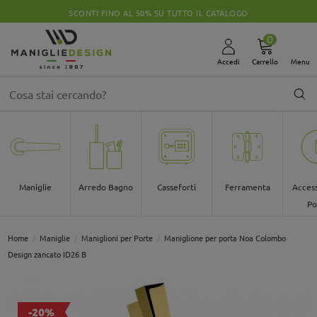
SCONTI FINO AL 50% SU TUTTO IL CATALOGO
0
Accedi
Carrello
Menu
Maniglie
Arredo Bagno
Casseforti
Ferramenta
Access
Po
Home
Maniglie
Maniglioni per Porte
Maniglione per porta Noa Colombo
Design zancato ID26 B
-20%