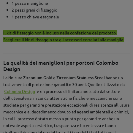
1 pezzo maniglione
2 pezzi grani di fissaggio
1 pezzo chiave esagonale
Il kit di fissaggio non è incluso nella confezione del prodotto.
Scegliere il kit di fissaggio tra gli accessori correlati alla maniglia.
La qualità dei maniglioni per portoni Colombo
Design
La finitura
Zirconium Gold
e
Zirconium Stainless-Steel
hanno un
trattamento di protezione garantito 30 anni. Quello utilizzato da
Colombo Design
è un processo di finitura mutuato dal settore
dell'utensileria, in cui caratteristiche fisiche e meccaniche sono
studiate per garantire prestazioni eccezionali di resistenza all'usura
meccanica e al decadimento dovuto ad agenti ambientali e chimici,
in cui il processo è stato messo a punto per garantire anche un
notevole aspetto estetico, trasparenza e lucentezza e fanno
risaltare il design del prodotto. Tutti i prodotti trattati con il