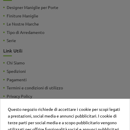
Designer Maniglie per Porte
Finiture Maniglie
Le Nostre Marche
Tipo di Arredamento
Serie
Link Utili
Chi Siamo
Spedizioni
Pagamenti
Termini e condizioni di utilizzo
Privacy Policy
Guide e Consigli utili
Questo negozio richiede di accettare i cookie per scopi legati
Detrazioni Fiscali
a prestazioni, social media e annunci pubblicitari. I cookie di
Sei un'azienda? Richiedi un listino personalizzato
terze parti per social media e a scopo pubblicitario vengono
utilizzati per offrire funzionalità social e annunci pubblicitari
Il negozio