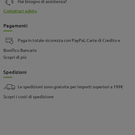
Hai bisogno di assistenza?
Contattaci subito
Pagamenti
Paga in totale sicurezza con PayPal, Carte di Credito e
Bonifico Bancario
Scopri di più
Spedizioni
Le spedizioni sono gratuite per importi superiori a 199€
Scopri i costi di spedizione