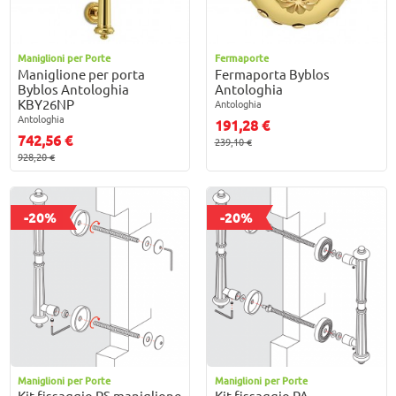
Maniglioni per Porte
Fermaporte
Maniglione per porta
Fermaporta Byblos
Byblos Antologhia
Antologhia
KBY26NP
Antologhia
Antologhia
191,28 €
742,56 €
239,10 €
928,20 €
-20%
-20%
Maniglioni per Porte
Maniglioni per Porte
Kit fissaggio PS maniglione
Kit fissaggio PA