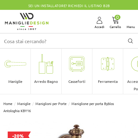
E? RICHIEDI IL LISTINO B2B
CHIUSI PER FERIE 
0
Accedi
Carrello
Menu
Maniglie
Arredo Bagno
Casseforti
Ferramenta
Access
Po
Home
Maniglie
Maniglioni per Porte
Maniglione per porta Byblos
Antologhia KBY16
-20%