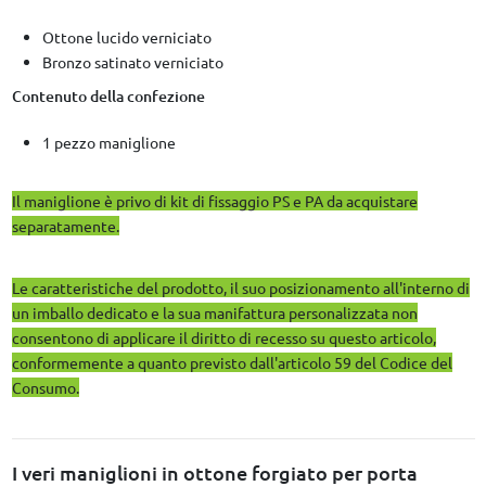
Ottone lucido verniciato
Bronzo satinato verniciato
Contenuto della confezione
1 pezzo maniglione
Il maniglione è privo di kit di fissaggio PS e PA da acquistare
separatamente.
Le caratteristiche del prodotto, il suo posizionamento all'interno di
un imballo dedicato e la sua manifattura personalizzata non
consentono di applicare il diritto di recesso su questo articolo,
conformemente a quanto previsto dall'articolo 59 del Codice del
Consumo.
I veri maniglioni in ottone forgiato per porta