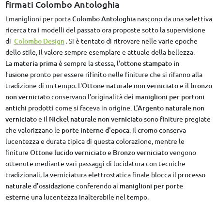
firmati Colombo Antologhia
I maniglioni per porta
Colombo
Antologhia
nascono da una selettiva
ricerca tra i modelli del passato ora proposte sotto la supervisione
di
Colombo Design
. Si è tentato di ritrovare nelle varie epoche
dello stile, il valore sempre esemplare e attuale della bellezza.
La
materia prima
è sempre la stessa, l'
ottone stampato in
fusione
pronto per essere rifinito nelle finiture che si rifanno alla
tradizione di un tempo. L'
Ottone naturale non verniciato
e il
bronzo
non verniciato
conservano l'originalità dei
maniglioni per portoni
antichi
prodotti come si faceva in origine
. L'Argento naturale non
verniciato
e Il
Nickel naturale non verniciato
sono finiture pregiate
che valorizzano le
porte interne d'epoca
. Il
cromo
conserva
lucentezza e durata tipica di questa colorazione, mentre le
finiture
Ottone lucido verniciato
e
Bronzo verniciato
vengono
ottenute mediante vari passaggi di lucidatura con tecniche
tradizionali, la verniciatura elettrostatica finale blocca il
processo
naturale d'ossidazione
conferendo ai
maniglioni per porte
esterne
una lucentezza inalterabile nel tempo.