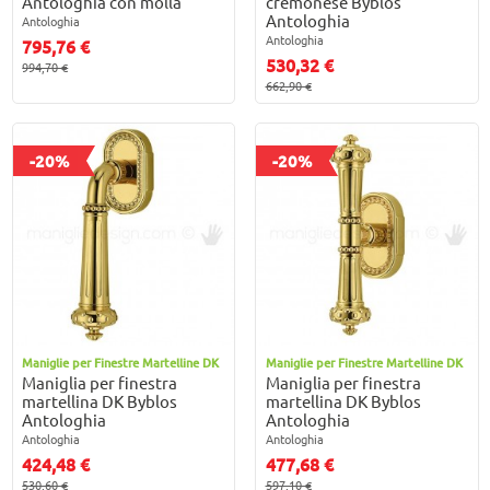
Antologhia con molla
cremonese Byblos
Antologhia
Antologhia
Antologhia
795,76 €
530,32 €
994,70 €
662,90 €
-20%
-20%
Maniglie per Finestre Martelline DK
Maniglie per Finestre Martelline DK
Maniglia per finestra
Maniglia per finestra
martellina DK Byblos
martellina DK Byblos
Antologhia
Antologhia
Antologhia
Antologhia
424,48 €
477,68 €
530,60 €
597,10 €