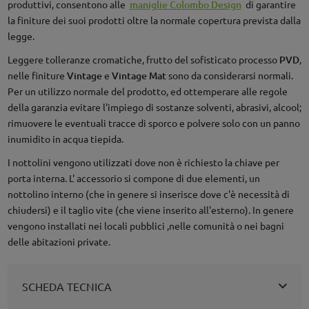
produttivi, consentono alle
maniglie Colombo Design
di garantire
la finiture dei suoi prodotti oltre la normale copertura prevista dalla
legge.
Leggere tolleranze cromatiche, frutto del sofisticato processo
PVD
,
nelle finiture
Vintage
e
Vintage Mat
sono da considerarsi normali.
Per un utilizzo normale del prodotto, ed ottemperare alle regole
della garanzia evitare l'impiego di sostanze solventi, abrasivi, alcool;
rimuovere le eventuali tracce di sporco e polvere solo con un panno
inumidito in acqua tiepida.
I nottolini vengono utilizzati dove non è richiesto la chiave per
porta interna. L' accessorio si compone di due elementi, un
nottolino interno (che in genere si inserisce dove c'è necessità di
chiudersi) e il taglio vite (che viene inserito all'esterno). In genere
vengono installati nei locali pubblici ,nelle comunità o nei bagni
delle abitazioni private.
SCHEDA TECNICA