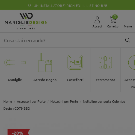
SEI UN INSTALLATORE? RICHIEDI IL LISTINO B2B
0
Accedi
Carrello
Menu
Maniglie
Arredo Bagno
Casseforti
Ferramenta
Access
Po
Home
Accessori per Porte
Nottolini per Porte
Nottolino per porta Colombo
Design CD79 BZG
-20%