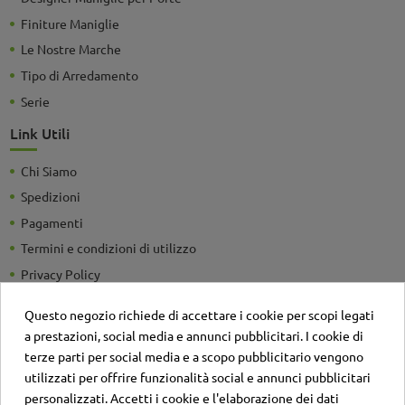
Finiture Maniglie
Le Nostre Marche
Tipo di Arredamento
Serie
Link Utili
Chi Siamo
Spedizioni
Pagamenti
Termini e condizioni di utilizzo
Privacy Policy
Guide e Consigli utili
Questo negozio richiede di accettare i cookie per scopi legati
Detrazioni Fiscali
a prestazioni, social media e annunci pubblicitari. I cookie di
Sei un'azienda? Richiedi un listino personalizzato
terze parti per social media e a scopo pubblicitario vengono
utilizzati per offrire funzionalità social e annunci pubblicitari
Il negozio
personalizzati. Accetti i cookie e l'elaborazione dei dati
Contatti