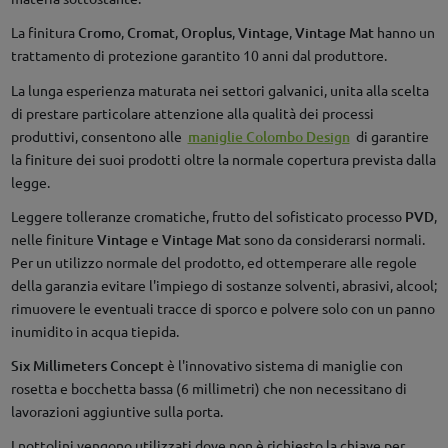
La finitura
Cromo
,
Cromat
,
Oroplus
,
Vintage
,
Vintage Mat
hanno un
trattamento di protezione garantito 10 anni dal produttore.
La lunga esperienza maturata nei settori galvanici, unita alla scelta
di prestare particolare attenzione alla qualità dei processi
produttivi, consentono alle
maniglie Colombo Design
di garantire
la finiture dei suoi prodotti oltre la normale copertura prevista dalla
legge.
Leggere tolleranze cromatiche, frutto del sofisticato processo
PVD
,
nelle finiture
Vintage
e
Vintage Mat
sono da considerarsi normali.
Per un utilizzo normale del prodotto, ed ottemperare alle regole
della garanzia evitare l'impiego di sostanze solventi, abrasivi, alcool;
rimuovere le eventuali tracce di sporco e polvere solo con un panno
inumidito in acqua tiepida.
Six Millimeters Concept
è l'innovativo sistema di maniglie con
rosetta e bocchetta bassa (6 millimetri) che non necessitano di
lavorazioni aggiuntive sulla porta.
I nottolini vengono utilizzati dove non è richiesto la chiave per