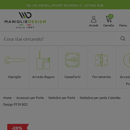
SEI UN INSTALLATORE? RICHIEDI IL LISTINO B2B
0
Accedi
Carrello
Menu
Maniglie
Arredo Bagno
Casseforti
Ferramenta
Access
Po
Home
Accessori per Porte
Nottolini per Porte
Nottolino per porta Colombo
Design FF29 BZG
-20%