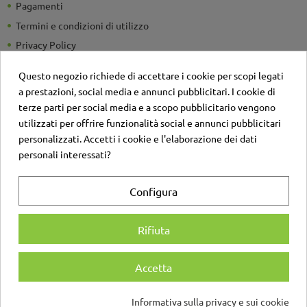
Pagamenti
Termini e condizioni di utilizzo
Privacy Policy
Guide e Consigli utili
Questo negozio richiede di accettare i cookie per scopi legati
Detrazioni Fiscali
a prestazioni, social media e annunci pubblicitari. I cookie di
Sei un'azienda? Richiedi un listino personalizzato
terze parti per social media e a scopo pubblicitario vengono
utilizzati per offrire funzionalità social e annunci pubblicitari
Il negozio
personalizzati. Accetti i cookie e l'elaborazione dei dati
Contatti
personali interessati?
Account
Configura
Login
Registrati
Rifiuta
Accetta
© Copyright D'Angelo Maniglie SRL | Via A. di Sangiuliano 137, 95131 Catania |
Informativa sulla privacy e sui cookie