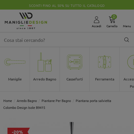
SCONTI FINO AL 50% SU TUTTO IL CATALOGO
0
Accedi
Carrello
Menu
Maniglie
Arredo Bagno
Casseforti
Ferramenta
Access
Po
Home
Arredo Bagno
Piantane Per Bagno
Piantana porta salvietta
Colombo Design Isole B9415
-20%