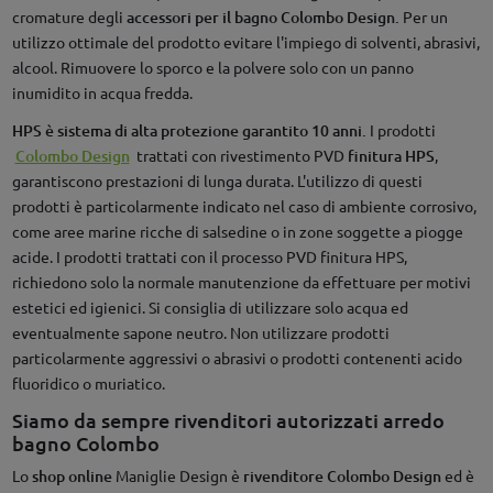
cromature degli
accessori per il bagno Colombo Design.
Per un
utilizzo ottimale del prodotto evitare l'impiego di solventi, abrasivi,
alcool. Rimuovere lo sporco e la polvere solo con un panno
inumidito in acqua fredda.
HPS è sistema di alta protezione garantito 10 anni.
I prodotti
Colombo Design
trattati con rivestimento PVD
finitura HPS
,
garantiscono prestazioni di lunga durata. L'utilizzo di questi
prodotti è particolarmente indicato nel caso di ambiente corrosivo,
come aree marine ricche di salsedine o in zone soggette a piogge
acide. I prodotti trattati con il processo PVD finitura HPS,
richiedono solo la normale manutenzione da effettuare per motivi
estetici ed igienici. Si consiglia di utilizzare solo acqua ed
eventualmente sapone neutro. Non utilizzare prodotti
particolarmente aggressivi o abrasivi o prodotti contenenti acido
fluoridico o muriatico.
Siamo da sempre rivenditori autorizzati arredo
bagno Colombo
Lo
shop online
Maniglie Design è
rivenditore Colombo Design
ed è