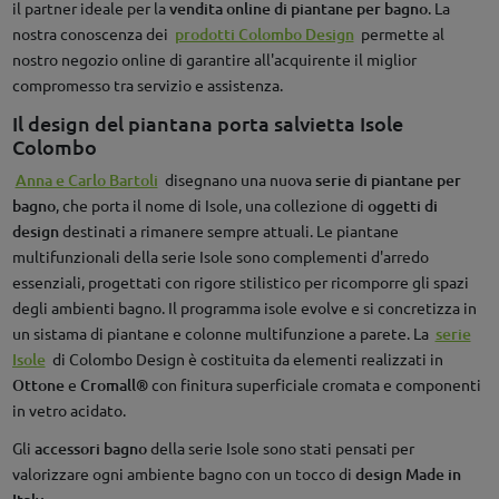
il partner ideale per la
vendita online di piantane per bagno
. La
nostra conoscenza dei
prodotti Colombo Design
permette al
nostro negozio online di garantire all'acquirente il miglior
compromesso tra servizio e assistenza.
Il design del piantana porta salvietta Isole
Colombo
Anna e Carlo Bartoli
disegnano una nuova
serie di piantane per
bagno
, che porta il nome di Isole, una collezione di
oggetti di
design
destinati a rimanere sempre attuali. Le piantane
multifunzionali della serie Isole sono complementi d'arredo
essenziali, progettati con rigore stilistico per ricomporre gli spazi
degli ambienti bagno. Il programma isole evolve e si concretizza in
un sistama di piantane e colonne multifunzione a parete. La
serie
Isole
di Colombo Design è costituita da elementi realizzati in
Ottone
e
Cromall®
con finitura superficiale cromata e componenti
in vetro acidato.
Gli
accessori bagno
della serie Isole sono stati pensati per
valorizzare ogni ambiente bagno con un tocco di
design Made in
.