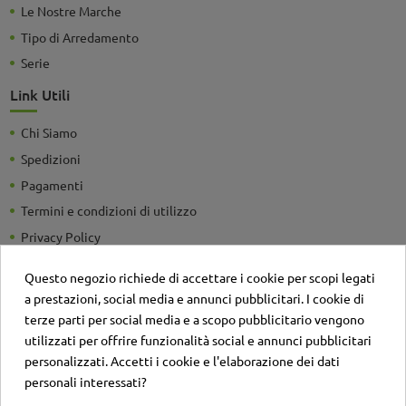
Le Nostre Marche
Tipo di Arredamento
Serie
Link Utili
Chi Siamo
Spedizioni
Pagamenti
Termini e condizioni di utilizzo
Privacy Policy
Guide e Consigli utili
Questo negozio richiede di accettare i cookie per scopi legati
Detrazioni Fiscali
a prestazioni, social media e annunci pubblicitari. I cookie di
Sei un'azienda? Richiedi un listino personalizzato
terze parti per social media e a scopo pubblicitario vengono
utilizzati per offrire funzionalità social e annunci pubblicitari
Il negozio
personalizzati. Accetti i cookie e l'elaborazione dei dati
Contatti
personali interessati?
Account