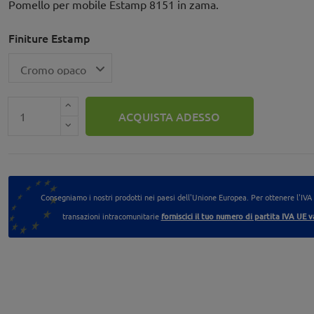
Pomello per mobile Estamp 8151 in zama.
Finiture Estamp
ACQUISTA ADESSO
Consegniamo i nostri prodotti nei paesi dell'Unione Europea. Per ottenere l'IVA
transazioni intracomunitarie
forniscici il tuo numero di partita IVA UE v