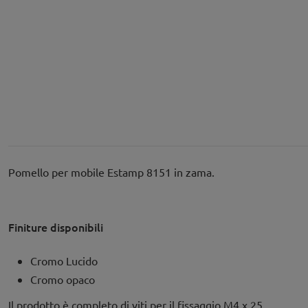
Pomello per mobile Estamp 8151 in zama.
Finiture disponibili
Cromo Lucido
Cromo opaco
Il prodotto è completo di viti per il fissaggio M4 x 25.