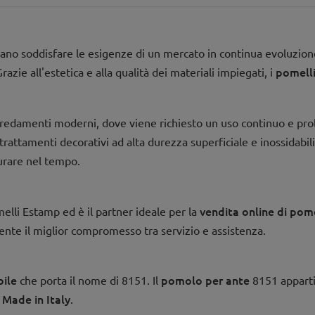
ano soddisfare le esigenze di un mercato in continua evoluzion
pomell
Grazie all'estetica e alla qualità dei materiali impiegati, i
edamenti moderni, dove viene richiesto un uso continuo e prol
 trattamenti decorativi ad alta durezza superficiale e inossidabil
durare nel tempo.
vendita online di pome
lli Estamp ed è il partner ideale per la
rente il miglior compromesso tra servizio e assistenza.
ile
pomolo per ante
che porta il nome di 8151. Il
8151 apparti
Made in Italy
n
.