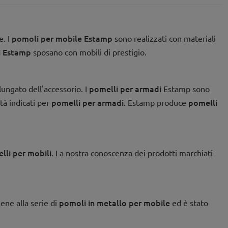
pomoli per mobile Estamp
e. I
sono realizzati con materiali
i
Estamp
sposano con mobili di prestigio.
pomelli per armadi
ungato dell'accessorio. I
Estamp sono
pomelli per armadi
pomelli
ità indicati per
. Estamp produce
lli per mobili
. La nostra conoscenza dei prodotti marchiati
pomoli in metallo per mobile
ene alla serie di
ed è stato