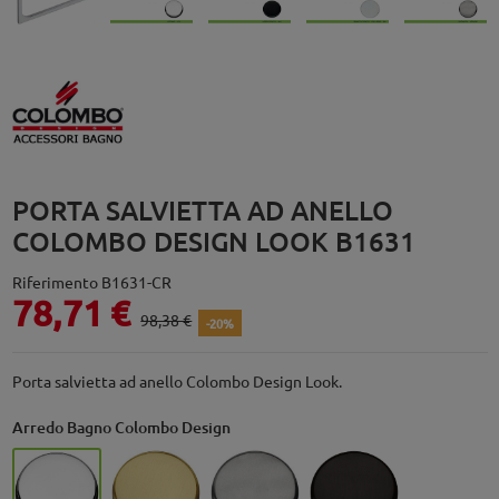
PORTA SALVIETTA AD ANELLO
COLOMBO DESIGN LOOK B1631
Riferimento
B1631-CR
78,71 €
98,38 €
-20%
Porta salvietta ad anello Colombo Design Look.
Arredo Bagno Colombo Design
Cromo - CR
Oromat - OM
HPS Satinata - HPS/SS
Grafite Mat - GM