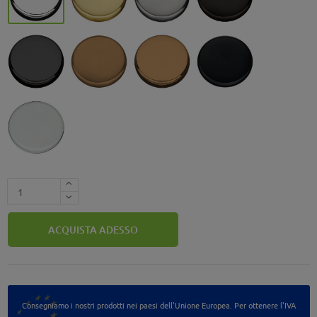
Grafite - GL
Vintage Mat - VM
Vintage - VL
Nero Opaco - NM
Bianco Opaco - BM
ACQUISTA ADESSO
Consegniamo i nostri prodotti nei paesi dell'Unione Europea. Per ottenere l'IVA