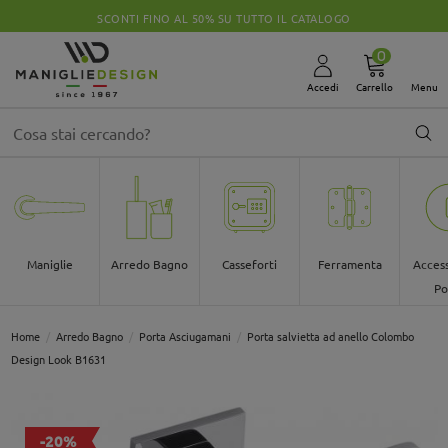
SCONTI FINO AL 50% SU TUTTO IL CATALOGO
0
Accedi
Carrello
Menu
Maniglie
Arredo Bagno
Casseforti
Ferramenta
Access
Po
Home
Arredo Bagno
Porta Asciugamani
Porta salvietta ad anello Colombo
Design Look B1631
-20%