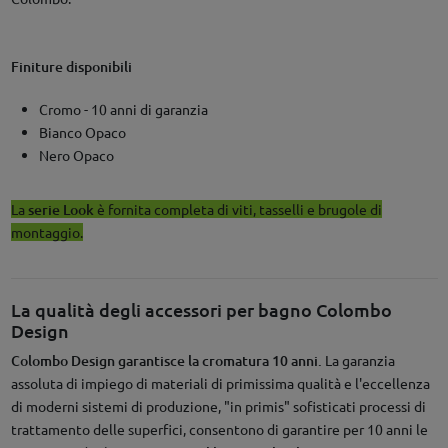
Finiture disponibili
Cromo - 10 anni di garanzia
Bianco Opaco
Nero Opaco
La
serie Look
è fornita completa di viti, tasselli e brugole di
montaggio.
La qualità degli accessori per bagno Colombo
Design
Colombo Design garantisce la cromatura 10 anni.
La garanzia
assoluta di impiego di materiali di primissima qualità e l'eccellenza
di moderni sistemi di produzione, "in primis" sofisticati processi di
trattamento delle superfici, consentono di garantire per 10 anni le