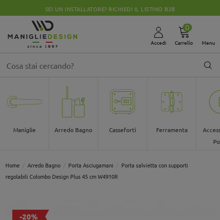
CHIUSI PER FERIE DALLO 08 AL 30 AGOSTO
0
Accedi
Carrello
Menu
Maniglie
Arredo Bagno
Casseforti
Ferramenta
Access
Po
Home
Arredo Bagno
Porta Asciugamani
Porta salvietta con supporti
regolabili Colombo Design Plus 45 cm W4910R
-20%