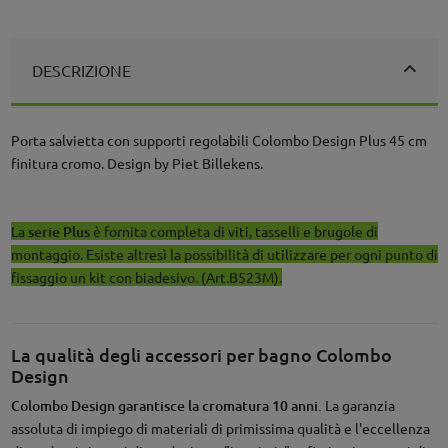
DESCRIZIONE
Porta salvietta con supporti regolabili Colombo Design Plus 45 cm
finitura cromo. Design by Piet Billekens.
La
serie Plus
è fornita completa di viti, tasselli e brugole di
montaggio. Esiste altresì la possibilità di utilizzare per ogni punto di
fissaggio un kit con biadesivo. (Art.B523M).
La qualità degli accessori per bagno Colombo
Design
Colombo Design garantisce la cromatura 10 anni.
La garanzia
assoluta di impiego di materiali di primissima qualità e l'eccellenza