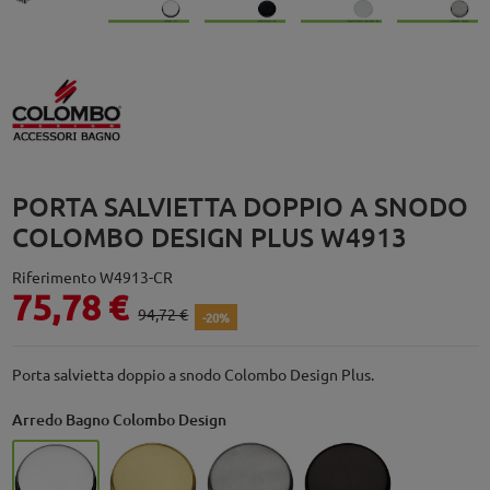
PORTA SALVIETTA DOPPIO A SNODO
COLOMBO DESIGN PLUS W4913
Riferimento
W4913-CR
75,78 €
94,72 €
-20%
Porta salvietta doppio a snodo Colombo Design Plus.
Arredo Bagno Colombo Design
Cromo - CR
Oromat - OM
HPS Satinata - HPS/SS
Grafite Mat - GM