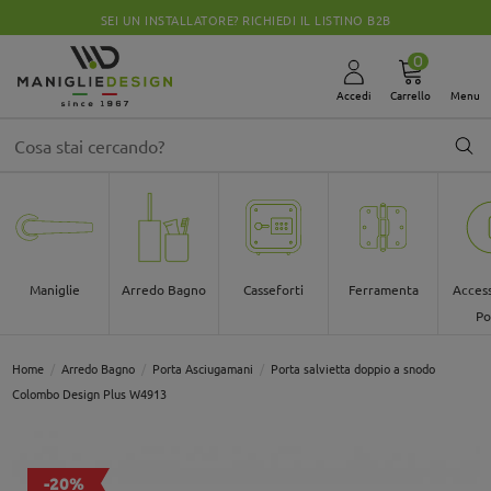
CHIUSI PER FERIE DALLO 08 AL 30 AGOSTO
0
Accedi
Carrello
Menu
Maniglie
Arredo Bagno
Casseforti
Ferramenta
Access
Po
Home
Arredo Bagno
Porta Asciugamani
Porta salvietta doppio a snodo
Colombo Design Plus W4913
-20%