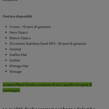
Finiture disponibili
Cromo - 10 anni di garanzia
Nero Opaco
Bianco Opaco
Zirconium Stainless Steel HPS - 30 anni di garanzia
Oromat
Grafite Mat
Grafite
Vintage Mat
Vintage
La
serie Plus
è fornita completa di viti, tasselli e brugole di
montaggio.
La qualità degli accessori per bagno Colombo