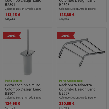
Colombo Design Land
Colombo Design Land
B2891
B2806
Colombo Design Arredo Bagno
Colombo Design Arredo Bagno
113,15 €
125,38 €
141,44 €
156,72 €
-20%
-20%
Porta Scopini
Porta Asciugamani
Porta scopino a muro
Rack porta salvietta
Colombo Design Land
Colombo Design Land
B2807
B2887
Colombo Design Arredo Bagno
Colombo Design Arredo Bagno
134,68 €
230,35 €
168,35 €
287,94 €