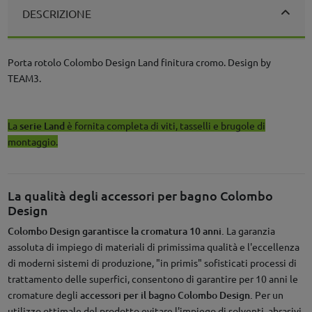
DESCRIZIONE
Porta rotolo Colombo Design Land finitura cromo. Design by
TEAM3.
La
serie Land
è fornita completa di viti, tasselli e brugole di
montaggio.
La qualità degli accessori per bagno Colombo
Design
Colombo Design garantisce la cromatura 10 anni.
La garanzia
assoluta di impiego di materiali di primissima qualità e l'eccellenza
di moderni sistemi di produzione, "in primis" sofisticati processi di
trattamento delle superfici, consentono di garantire per 10 anni le
cromature degli
accessori per il bagno Colombo Design.
Per un
utilizzo ottimale del prodotto evitare l'impiego di solventi, abrasivi,