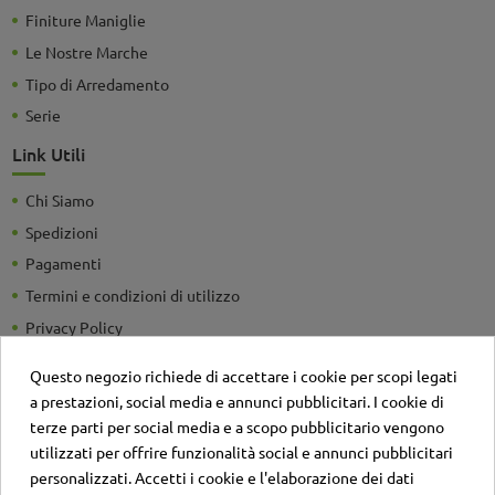
Finiture Maniglie
Le Nostre Marche
Tipo di Arredamento
Serie
Link Utili
Chi Siamo
Spedizioni
Pagamenti
Termini e condizioni di utilizzo
Privacy Policy
Guide e Consigli utili
Questo negozio richiede di accettare i cookie per scopi legati
Detrazioni Fiscali
a prestazioni, social media e annunci pubblicitari. I cookie di
Sei un'azienda? Richiedi un listino personalizzato
terze parti per social media e a scopo pubblicitario vengono
utilizzati per offrire funzionalità social e annunci pubblicitari
Il negozio
personalizzati. Accetti i cookie e l'elaborazione dei dati
Contatti