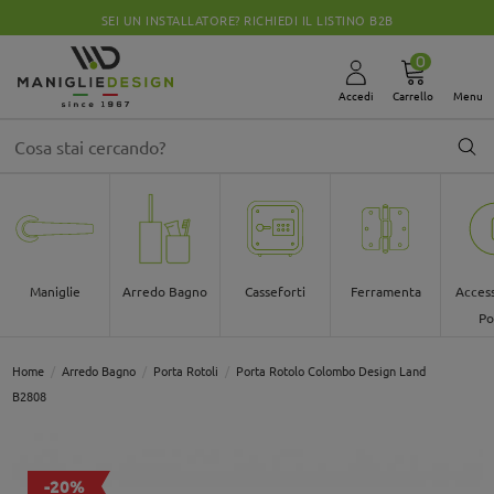
B
CHIUSI PER FERIE DALLO 08 AL 30 AGOSTO
0
Accedi
Carrello
Menu
Maniglie
Arredo Bagno
Casseforti
Ferramenta
Access
Po
Home
Arredo Bagno
Porta Rotoli
Porta Rotolo Colombo Design Land
B2808
-20%