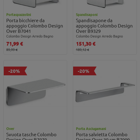
Portaspazzolini
Spandisaponi
Porta bicchiere da
Spandisapone da
appoggio Colombo Design
appoggio Colombo Design
Over B7041
Over B9329
Colombo Design Arredo Bagno
Colombo Design Arredo Bagno
71,99 €
151,30 €
89,99 €
189,12 €
-20%
-20%
Over
Porta Asciugamani
Svuota tasche Colombo
Porta salvietta Colombo
Design Over B7070
Design Over 30 cm B7009