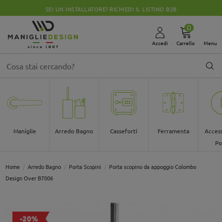
CHIUSI PER FERIE DALLO 08 AL 30 AGOSTO
0
Accedi
Carrello
Menu
Maniglie
Arredo Bagno
Casseforti
Ferramenta
Access
Po
Home
Arredo Bagno
Porta Scopini
Porta scopino da appoggio Colombo
Design Over B7006
-20%