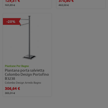
129,51 €
370,80 €
161,89 €
463,50 €
-20%
Piantane Per Bagno
Piantana porta salvietta
Colombo Design Portofino
B3238
Colombo Design Arredo Bagno
306,64 €
383,31 €