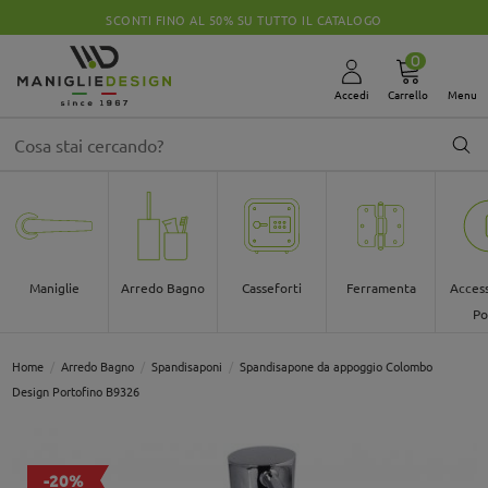
SCONTI FINO AL 50% SU TUTTO IL CATALOGO
0
Accedi
Carrello
Menu
Maniglie
Arredo Bagno
Casseforti
Ferramenta
Access
Po
Home
Arredo Bagno
Spandisaponi
Spandisapone da appoggio Colombo
Design Portofino B9326
-20%