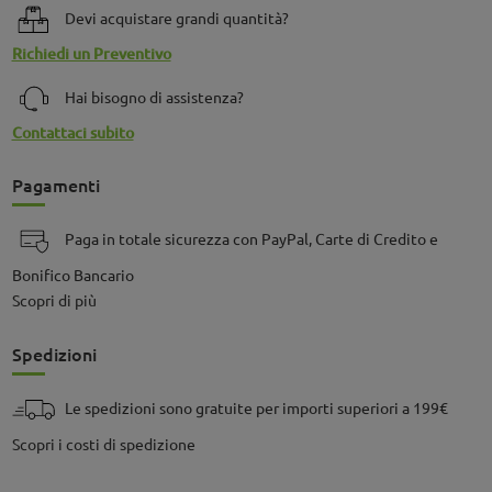
Devi acquistare grandi quantità?
Richiedi un Preventivo
Hai bisogno di assistenza?
Contattaci subito
Pagamenti
Paga in totale sicurezza con PayPal, Carte di Credito e
Bonifico Bancario
Scopri di più
Spedizioni
Le spedizioni sono gratuite per importi superiori a 199€
Scopri i costi di spedizione