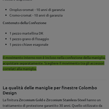
Oroplus-oromat - 10 anni di garanzia
Cromo-cromat - 10 anni di garanzia
Contenuto della Confezione
1 pezzo martellina DK
1 pezzo grano di fissaggio
1 pezzo chiave esagonale
Il movimento interno non è incluso nella confezione della maniglia,
acquistare separatamente. Scegliere il movimento tra gli accessori
correlati alla maniglia.
La qualità delle maniglie per finestre Colombo
Design
La finitura
Zirconium Gold
e
Zirconium Stainless-Steel
hanno un
trattamento di protezione garantito 30 anni. Quello utilizzato da