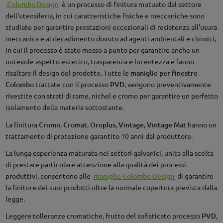
Colombo Design
è un processo di finitura mutuato dal settore
dell'utensileria, in cui caratteristiche fisiche e meccaniche sono
studiate per garantire prestazioni eccezionali di resistenza all'usura
meccanica e al decadimento dovuto ad agenti ambientali e chimici,
in cui il processo è stato messo a punto per garantire anche un
notevole aspetto estetico, trasparenza e lucentezza e fanno
risaltare il design del prodotto. Tutte le
maniglie per finestre
Colombo
trattate con il processo
PVD
, vengono preventivamente
rivestite con strati di rame, nichel e cromo per garantire un perfetto
isolamento della materia sottostante.
La finitura
Cromo
,
Cromat
,
Oroplus
,
Vintage
,
Vintage Mat
hanno un
trattamento di protezione garantito 10 anni dal produttore.
La lunga esperienza maturata nei settori galvanici, unita alla scelta
di prestare particolare attenzione alla qualità dei processi
produttivi, consentono alle
maniglie Colombo Design
di garantire
la finiture dei suoi prodotti oltre la normale copertura prevista dalla
legge.
Leggere tolleranze cromatiche, frutto del sofisticato processo
PVD
,