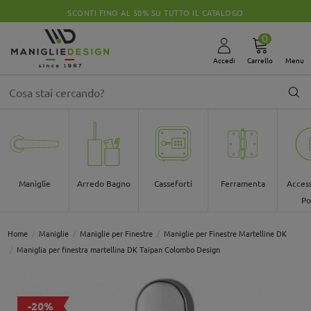
SCONTI FINO AL 50% SU TUTTO IL CATALOGO
0
Accedi
Carrello
Menu
Maniglie
Arredo Bagno
Casseforti
Ferramenta
Access
Po
Home
Maniglie
Maniglie per Finestre
Maniglie per Finestre Martelline DK
Maniglia per finestra martellina DK Taipan Colombo Design
-20%