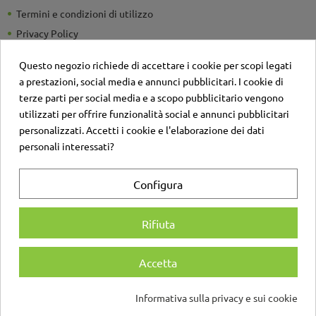
Termini e condizioni di utilizzo
Privacy Policy
Guide e Consigli utili
Questo negozio richiede di accettare i cookie per scopi legati
Detrazioni Fiscali
a prestazioni, social media e annunci pubblicitari. I cookie di
Sei un'azienda? Richiedi un listino personalizzato
terze parti per social media e a scopo pubblicitario vengono
utilizzati per offrire funzionalità social e annunci pubblicitari
Il negozio
personalizzati. Accetti i cookie e l'elaborazione dei dati
Contatti
personali interessati?
Account
Configura
Login
Registrati
Rifiuta
Accetta
© Copyright D'Angelo Maniglie SRL | Via A. di Sangiuliano 137, 95131 Catania |
Informativa sulla privacy e sui cookie
P.IVA IT05134750875 | Tutti i diritti sono riservati
Consenso sui cookie