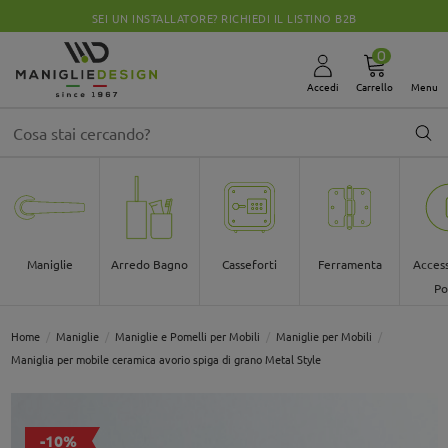
SEI UN INSTALLATORE? RICHIEDI IL LISTINO B2B
0
Accedi
Carrello
Menu
Maniglie
Arredo Bagno
Casseforti
Ferramenta
Access
Po
Home
Maniglie
Maniglie e Pomelli per Mobili
Maniglie per Mobili
Maniglia per mobile ceramica avorio spiga di grano Metal Style
-10%