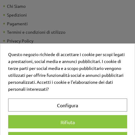
Chi Siamo
Spedizioni
Pagamenti
Termini e condizioni di utilizzo
Privacy Policy
Guide e Consigli utili
Questo negozio richiede di accettare i cookie per scopi legati
Detrazioni Fiscali
a prestazioni, social media e annunci pubblicitari. I cookie di
Sei un'azienda? Richiedi un listino personalizzato
terze parti per social media e a scopo pubblicitario vengono
utilizzati per offrire funzionalità social e annunci pubblicitari
Il negozio
personalizzati. Accetti i cookie e l'elaborazione dei dati
Contatti
personali interessati?
Account
Configura
Login
Registrati
Rifiuta