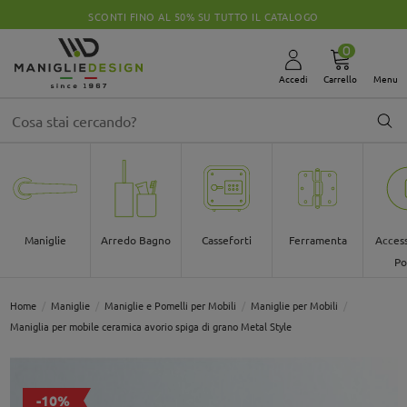
SCONTI FINO AL 50% SU TUTTO IL CATALOGO
0
Accedi
Carrello
Menu
Maniglie
Arredo Bagno
Casseforti
Ferramenta
Access
Po
Home
Maniglie
Maniglie e Pomelli per Mobili
Maniglie per Mobili
Maniglia per mobile ceramica avorio spiga di grano Metal Style
-10%