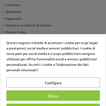
Chi Siamo
Spedizioni
Pagamenti
Termini e condizioni di utilizzo
Privacy Policy
Guide e Consigli utili
Questo negozio richiede di accettare i cookie per scopi legati
Detrazioni Fiscali
a prestazioni, social media e annunci pubblicitari. I cookie di
Sei un'azienda? Richiedi un listino personalizzato
terze parti per social media e a scopo pubblicitario vengono
utilizzati per offrire funzionalità social e annunci pubblicitari
Il negozio
personalizzati. Accetti i cookie e l'elaborazione dei dati
Contatti
personali interessati?
Account
Configura
Login
Registrati
Rifiuta