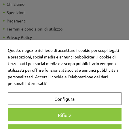
Chi Siamo
Spedizioni
Pagamenti
Termini e condizioni di utilizzo
Privacy Policy
Guide e Consigli utili
Questo negozio richiede di accettare i cookie per scopi legati
Detrazioni Fiscali
a prestazioni, social media e annunci pubblicitari. I cookie di
Sei un'azienda? Richiedi un listino personalizzato
terze parti per social media e a scopo pubblicitario vengono
utilizzati per offrire funzionalità social e annunci pubblicitari
Il negozio
personalizzati. Accetti i cookie e l'elaborazione dei dati
Contatti
personali interessati?
Account
Configura
Login
Registrati
Rifiuta