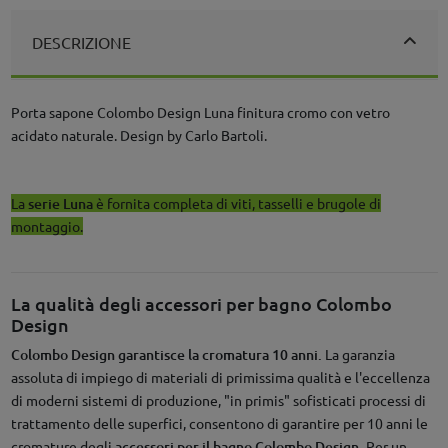
DESCRIZIONE
Porta sapone Colombo Design Luna finitura cromo con vetro
acidato naturale. Design by Carlo Bartoli.
La
serie Luna
è fornita completa di viti, tasselli e brugole di
montaggio.
La qualità degli accessori per bagno Colombo
Design
Colombo Design garantisce la cromatura 10 anni.
La garanzia
assoluta di impiego di materiali di primissima qualità e l'eccellenza
di moderni sistemi di produzione, "in primis" sofisticati processi di
trattamento delle superfici, consentono di garantire per 10 anni le
cromature degli
accessori per il bagno Colombo Design.
Per un