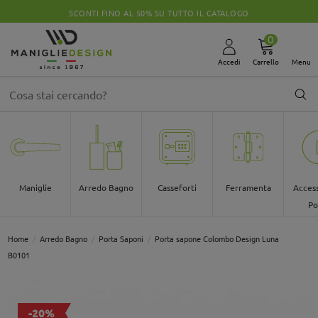
SCONTI FINO AL 50% SU TUTTO IL CATALOGO
0
Accedi
Carrello
Menu
Maniglie
Arredo Bagno
Casseforti
Ferramenta
Access
Po
Home
Arredo Bagno
Porta Saponi
Porta sapone Colombo Design Luna
B0101
-20%